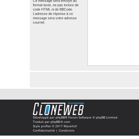
Ce message sera envoyé au
format texte, ne pas inclure de
code HTML ni de BBCode.
L’adresse de réponse à ce
message sera votre adresse
courriel.
Développé par
phpBB
® Forum Software © phpBB Limited
Traduit par
phpBB-fr.com
Style
proflat
© 2017
Mazeltof
Confidentialité
|
Conditions