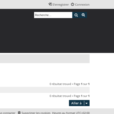
S’enregistrer
Connexion
Rechercher
Recherche avancé
0 résultat trouvé • Page
1
sur
1
0 résultat trouvé • Page
1
sur
1
Aller à
s contacter
Supprimer les cookies
Heures au format
UTC+02:00