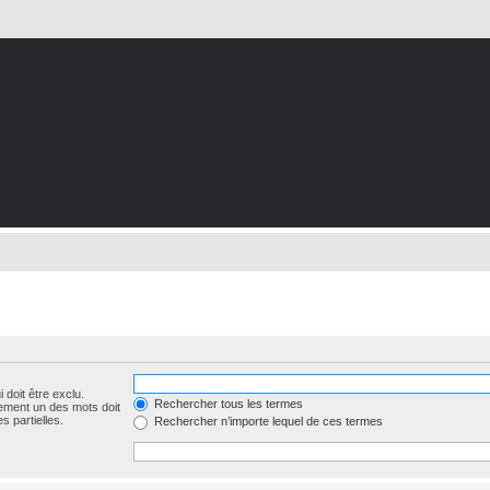
 doit être exclu.
Rechercher tous les termes
ement un des mots doit
s partielles.
Rechercher n’importe lequel de ces termes