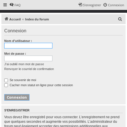
FAQ
S’enregistrer
Connexion
R
Accueil
Index du forum
e
Connexion
c
h
Nom d’utilisateur :
e
r
Mot de passe :
c
J’ai oublié mon mot de passe
h
Renvoyer le courriel de confirmation
e
r
Se souvenir de moi
Cacher mon statut en ligne pour cette session
S’ENREGISTRER
Vous devez être enregistré pour vous connecter. L’enregistrement ne prend
que quelques secondes et augmente vos possibilités. L’administrateur du
forum peut également accorder des permissions additionnelles aux