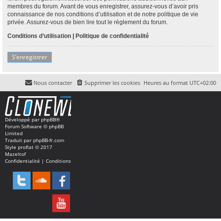
membres du forum. Avant de vous enregistrer, assurez-vous d’avoir pris
connaissance de nos conditions d’utilisation et de notre politique de vie
privée. Assurez-vous de bien lire tout le règlement du forum.
Conditions d’utilisation
|
Politique de confidentialité
S’enregistrer
Nous contacter
Supprimer les cookies
Heures au format
UTC+02:00
Développé par
phpBB
®
Forum Software © phpBB
Limited
Traduit par
phpBB-fr.com
Style
proflat
© 2017
Mazeltof
Confidentialité
|
Conditions