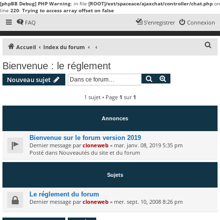
[phpBB Debug] PHP Warning
: in file
[ROOT]/ext/spaceace/ajaxchat/controller/chat.php
on
line
220
:
Trying to access array offset on false
FAQ
S’enregistrer
Connexion
R
Accueil
Index du forum
e
Bienvenue : le réglement
c
Rechercher
Recherche avanc
Nouveau sujet
h
e
1 sujet • Page
1
sur
1
r
c
Annonces
h
Bienvenue sur le forum version 2019
e
Dernier message par
cloneweb
«
mar. janv. 08, 2019 5:35 pm
Posté dans
Nouveautés du site et du forum
r
Sujets
Le réglement du forum
Dernier message par
cloneweb
«
mer. sept. 10, 2008 8:26 pm