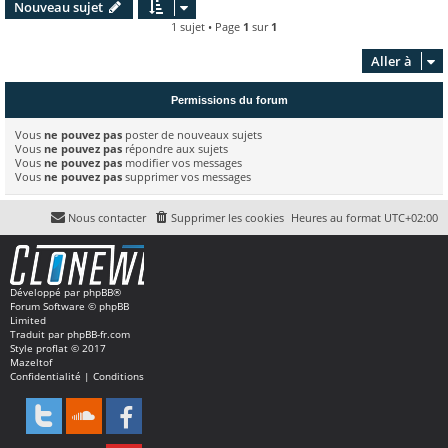
Nouveau sujet
1 sujet • Page
1
sur
1
Aller à
Permissions du forum
Vous
ne pouvez pas
poster de nouveaux sujets
Vous
ne pouvez pas
répondre aux sujets
Vous
ne pouvez pas
modifier vos messages
Vous
ne pouvez pas
supprimer vos messages
Nous contacter
Supprimer les cookies
Heures au format
UTC+02:00
Développé par
phpBB
®
Forum Software © phpBB
Limited
Traduit par
phpBB-fr.com
Style
proflat
© 2017
Mazeltof
Confidentialité
|
Conditions