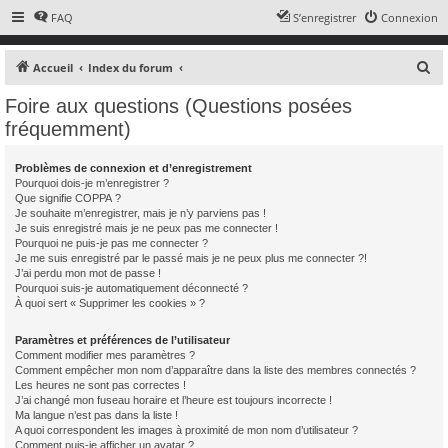
FAQ
S’enregistrer
Connexion
R
Accueil
Index du forum
e
Foire aux questions (Questions posées
c
fréquemment)
h
e
Problèmes de connexion et d’enregistrement
Pourquoi dois-je m’enregistrer ?
r
Que signifie COPPA ?
c
Je souhaite m’enregistrer, mais je n’y parviens pas !
Je suis enregistré mais je ne peux pas me connecter !
h
Pourquoi ne puis-je pas me connecter ?
e
Je me suis enregistré par le passé mais je ne peux plus me connecter ?!
J’ai perdu mon mot de passe !
r
Pourquoi suis-je automatiquement déconnecté ?
À quoi sert « Supprimer les cookies » ?
Paramètres et préférences de l’utilisateur
Comment modifier mes paramètres ?
Comment empêcher mon nom d’apparaître dans la liste des membres connectés ?
Les heures ne sont pas correctes !
J’ai changé mon fuseau horaire et l’heure est toujours incorrecte !
Ma langue n’est pas dans la liste !
A quoi correspondent les images à proximité de mon nom d’utilisateur ?
Comment puis-je afficher un avatar ?