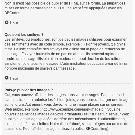
Non, il n’est pas possible de publier du HTML sur ce forum. La plupart des
mises en forme permises par le HTML peuvent être appliquées avec les
BBCodes.
Haut
Que sont les smileys ?
Les smileys, ou émoticônes, sont de petites images utilisées pour exprimer
des sentiments avec un code simple, exemple : :) signifie joyeux, :( signifie
triste. La liste complète des smileys est visible sur la page de rédaction de
message. Essayez toutefois de ne pas en abuser. Ils peuvent rapidement
rendre un message illisible et un modérateur peut décider de les retirer ou
simplement d’effacer le message. L’administrateur peut aussi avoir défini un
nombre maximum de smileys par message.
Haut
Puis-je publier des images ?
Oui, vous pouvez afficher des images dans vos messages. Par ailleurs, si
l’administrateur a autorisé les fichiers joints, vous pouvez charger une image
sur le forum. Autrement, vous devez lier une image placée sur un serveur
Web public, exemple : http://www.exemple.com/mon-image.gif. Vous ne
pouvez pas lier des images de votre ordinateur (sauf si c’est un serveur Web
public) ni des images placées derrière des mécanismes d’authentification,
exemple : boîtes aux lettres Hotmail ou Yahoo!, sites protégés par un mot de
passe, etc. Pour afficher l’image, utilisez la balise BBCode [img].