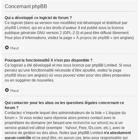
Concernant phpBB
Qui a développé ce logiciel de forum ?
Ce logiciel (dans sa version non modifiée) est développé et distribué par
phpBB Limited
, qui en a les droits d’auteur. Il est publié sous la licence
publique générale GNU version 2 (GPL-2.0) et peut être diffusé librement.
Pour plus d’informations, visitez la page «
À propos de phpBB
» (en anglais).
Haut
Pourquoi la fonctionnalité X n’est pas disponible ?
Ce logiciel a été développé et mis sous licence par phpBB Limited. Si vous
pensez qu’une fonctionnalité nécessite d’être ajoutée, visitez la page
phpBB Ideas
(en anglais) où vous pouvez voter pour des idées proposées
ou en suggérer de nouvelles.
Haut
Qui contacter pour les abus ou les questions légales concernant ce
forum ?
Contactez n’importe lequel des administrateurs de la liste « L’équipe du
forum ». Si vous restez sans réponse alors prenez contact avec le
propriétaire du domaine (en faisant une
recherche sur whois
) ou si un
service gratuit est utilisé (exemple : Yahoo!, Free, f2s.com, etc.), avec le
service de gestion ou des abus. Notez que phpBB Limited
n’a absolument
aucun contrôle
et ne peut être, en aucun cas, tenu pour responsable sur