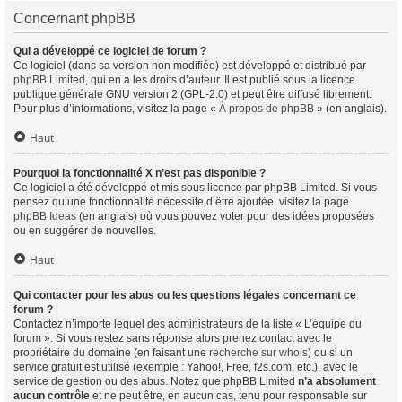
Concernant phpBB
Qui a développé ce logiciel de forum ?
Ce logiciel (dans sa version non modifiée) est développé et distribué par
phpBB Limited
, qui en a les droits d’auteur. Il est publié sous la licence
publique générale GNU version 2 (GPL-2.0) et peut être diffusé librement.
Pour plus d’informations, visitez la page «
À propos de phpBB
» (en anglais).
Haut
Pourquoi la fonctionnalité X n’est pas disponible ?
Ce logiciel a été développé et mis sous licence par phpBB Limited. Si vous
pensez qu’une fonctionnalité nécessite d’être ajoutée, visitez la page
phpBB Ideas
(en anglais) où vous pouvez voter pour des idées proposées
ou en suggérer de nouvelles.
Haut
Qui contacter pour les abus ou les questions légales concernant ce
forum ?
Contactez n’importe lequel des administrateurs de la liste « L’équipe du
forum ». Si vous restez sans réponse alors prenez contact avec le
propriétaire du domaine (en faisant une
recherche sur whois
) ou si un
service gratuit est utilisé (exemple : Yahoo!, Free, f2s.com, etc.), avec le
service de gestion ou des abus. Notez que phpBB Limited
n’a absolument
aucun contrôle
et ne peut être, en aucun cas, tenu pour responsable sur