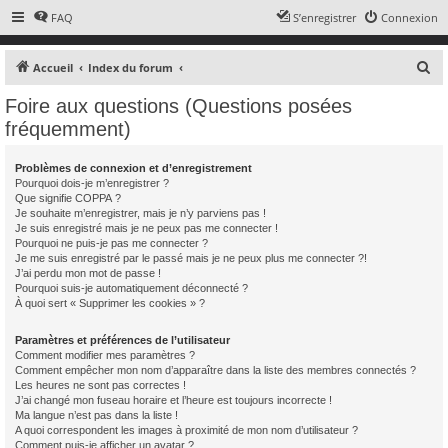
FAQ
S’enregistrer
Connexion
R
Accueil
Index du forum
e
Foire aux questions (Questions posées
c
fréquemment)
h
e
Problèmes de connexion et d’enregistrement
Pourquoi dois-je m’enregistrer ?
r
Que signifie COPPA ?
c
Je souhaite m’enregistrer, mais je n’y parviens pas !
Je suis enregistré mais je ne peux pas me connecter !
h
Pourquoi ne puis-je pas me connecter ?
e
Je me suis enregistré par le passé mais je ne peux plus me connecter ?!
J’ai perdu mon mot de passe !
r
Pourquoi suis-je automatiquement déconnecté ?
À quoi sert « Supprimer les cookies » ?
Paramètres et préférences de l’utilisateur
Comment modifier mes paramètres ?
Comment empêcher mon nom d’apparaître dans la liste des membres connectés ?
Les heures ne sont pas correctes !
J’ai changé mon fuseau horaire et l’heure est toujours incorrecte !
Ma langue n’est pas dans la liste !
A quoi correspondent les images à proximité de mon nom d’utilisateur ?
Comment puis-je afficher un avatar ?