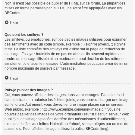
Non, il n’est pas possible de publier du HTML sur ce forum. La plupart des
mises en forme permises par le HTML peuvent être appliquées avec les
BBCodes.
Haut
Que sont les smileys ?
Les smileys, ou émoticônes, sont de petites images utilisées pour exprimer
des sentiments avec un code simple, exemple : :) signifie joyeux, :( signifie
triste. La liste complète des smileys est visible sur la page de rédaction de
message. Essayez toutefois de ne pas en abuser. Ils peuvent rapidement
rendre un message illisible et un modérateur peut décider de les retirer ou
simplement d’effacer le message. L’administrateur peut aussi avoir défini un
nombre maximum de smileys par message.
Haut
Puis-je publier des images ?
Oui, vous pouvez afficher des images dans vos messages. Par ailleurs, si
l’administrateur a autorisé les fichiers joints, vous pouvez charger une image
sur le forum. Autrement, vous devez lier une image placée sur un serveur
Web public, exemple : http://www.exemple.com/mon-image.gif. Vous ne
pouvez pas lier des images de votre ordinateur (sauf si c’est un serveur Web
public) ni des images placées derrière des mécanismes d’authentification,
exemple : boîtes aux lettres Hotmail ou Yahoo!, sites protégés par un mot de
passe, etc. Pour afficher l’image, utilisez la balise BBCode [img].