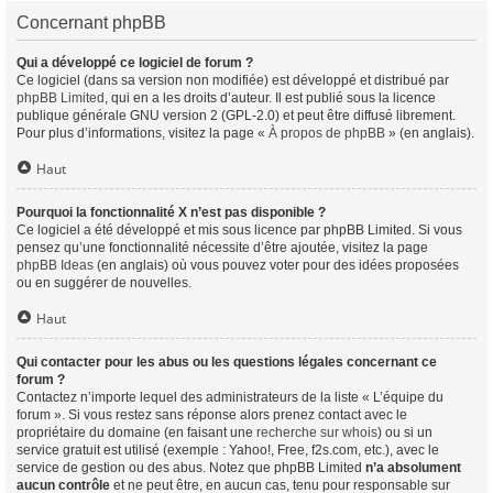
Concernant phpBB
Qui a développé ce logiciel de forum ?
Ce logiciel (dans sa version non modifiée) est développé et distribué par
phpBB Limited
, qui en a les droits d’auteur. Il est publié sous la licence
publique générale GNU version 2 (GPL-2.0) et peut être diffusé librement.
Pour plus d’informations, visitez la page «
À propos de phpBB
» (en anglais).
Haut
Pourquoi la fonctionnalité X n’est pas disponible ?
Ce logiciel a été développé et mis sous licence par phpBB Limited. Si vous
pensez qu’une fonctionnalité nécessite d’être ajoutée, visitez la page
phpBB Ideas
(en anglais) où vous pouvez voter pour des idées proposées
ou en suggérer de nouvelles.
Haut
Qui contacter pour les abus ou les questions légales concernant ce
forum ?
Contactez n’importe lequel des administrateurs de la liste « L’équipe du
forum ». Si vous restez sans réponse alors prenez contact avec le
propriétaire du domaine (en faisant une
recherche sur whois
) ou si un
service gratuit est utilisé (exemple : Yahoo!, Free, f2s.com, etc.), avec le
service de gestion ou des abus. Notez que phpBB Limited
n’a absolument
aucun contrôle
et ne peut être, en aucun cas, tenu pour responsable sur