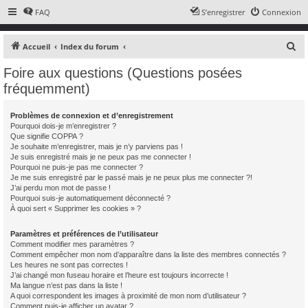
FAQ
S’enregistrer
Connexion
R
Accueil
Index du forum
e
Foire aux questions (Questions posées
c
fréquemment)
h
e
Problèmes de connexion et d’enregistrement
Pourquoi dois-je m’enregistrer ?
r
Que signifie COPPA ?
c
Je souhaite m’enregistrer, mais je n’y parviens pas !
Je suis enregistré mais je ne peux pas me connecter !
h
Pourquoi ne puis-je pas me connecter ?
e
Je me suis enregistré par le passé mais je ne peux plus me connecter ?!
J’ai perdu mon mot de passe !
r
Pourquoi suis-je automatiquement déconnecté ?
À quoi sert « Supprimer les cookies » ?
Paramètres et préférences de l’utilisateur
Comment modifier mes paramètres ?
Comment empêcher mon nom d’apparaître dans la liste des membres connectés ?
Les heures ne sont pas correctes !
J’ai changé mon fuseau horaire et l’heure est toujours incorrecte !
Ma langue n’est pas dans la liste !
A quoi correspondent les images à proximité de mon nom d’utilisateur ?
Comment puis-je afficher un avatar ?