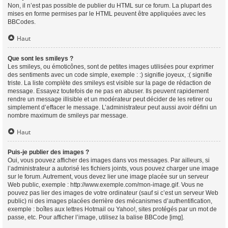
Non, il n’est pas possible de publier du HTML sur ce forum. La plupart des
mises en forme permises par le HTML peuvent être appliquées avec les
BBCodes.
Haut
Que sont les smileys ?
Les smileys, ou émoticônes, sont de petites images utilisées pour exprimer
des sentiments avec un code simple, exemple : :) signifie joyeux, :( signifie
triste. La liste complète des smileys est visible sur la page de rédaction de
message. Essayez toutefois de ne pas en abuser. Ils peuvent rapidement
rendre un message illisible et un modérateur peut décider de les retirer ou
simplement d’effacer le message. L’administrateur peut aussi avoir défini un
nombre maximum de smileys par message.
Haut
Puis-je publier des images ?
Oui, vous pouvez afficher des images dans vos messages. Par ailleurs, si
l’administrateur a autorisé les fichiers joints, vous pouvez charger une image
sur le forum. Autrement, vous devez lier une image placée sur un serveur
Web public, exemple : http://www.exemple.com/mon-image.gif. Vous ne
pouvez pas lier des images de votre ordinateur (sauf si c’est un serveur Web
public) ni des images placées derrière des mécanismes d’authentification,
exemple : boîtes aux lettres Hotmail ou Yahoo!, sites protégés par un mot de
passe, etc. Pour afficher l’image, utilisez la balise BBCode [img].