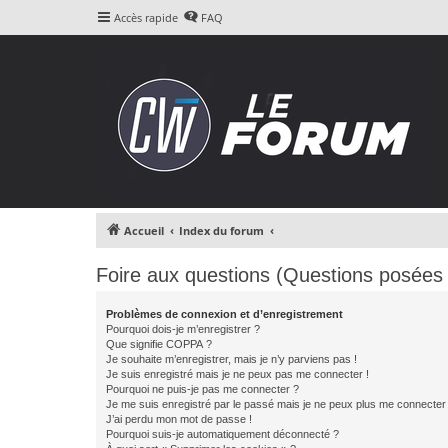
Accès rapide
FAQ
Accueil
Index du forum
Foire aux questions (Questions posée
Problèmes de connexion et d’enregistrement
Pourquoi dois-je m’enregistrer ?
Que signifie COPPA ?
Je souhaite m’enregistrer, mais je n’y parviens pas !
Je suis enregistré mais je ne peux pas me connecter !
Pourquoi ne puis-je pas me connecter ?
Je me suis enregistré par le passé mais je ne peux plus me connecter
J’ai perdu mon mot de passe !
Pourquoi suis-je automatiquement déconnecté ?