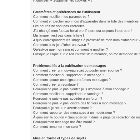
À quoi sert « Supprimer les cookies » ?
Paramètres et préférences de l’utilisateur
Comment modifier mes paramètres ?
Comment empêcher mon nom d’apparaître dans la liste des membres
Les heures ne sont pas correctes !
J’ai changé mon fuseau horaire et l’heure est toujours incorrecte !
Ma langue n’est pas dans la liste !
A quoi correspondent les images à proximité de mon nom d’utilisateur 
Comment puis-je afficher un avatar ?
Qu’est-ce que mon rang et comment le modifier ?
Lorsque je clique sur le lien
courriel
d’un membre, on me demande de m
Problèmes liés à la publication de messages
Comment créer un nouveau sujet ou poster une réponse ?
Comment modifier ou supprimer un message ?
Comment ajouter une signature à mes messages ?
Comment créer un sondage ?
Pourquoi ne puis-je pas ajouter plus d’options à mon sondage ?
Comment modifier ou supprimer un sondage ?
Pourquoi ne puis-je pas accéder à un forum ?
Pourquoi ne puis-je pas joindre des fichiers à mon message ?
Pourquoi ai-je reçu un avertissement ?
Comment rapporter des messages à un modérateur ?
À quoi sert le bouton « Sauvegarder » dans la page de rédaction de 
Pourquoi mon message doit être validé ?
Comment remonter mon sujet ?
Mise en forme et types de sujets