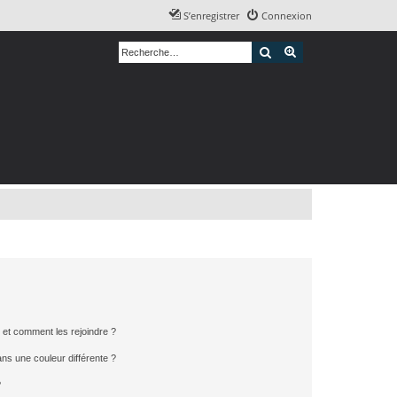
S’enregistrer
Connexion
Rechercher
Recherche avancé
s et comment les rejoindre ?
s une couleur différente ?
?