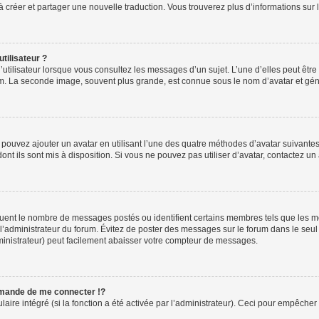
s à créer et partager une nouvelle traduction. Vous trouverez plus d’informations sur l
tilisateur ?
utilisateur lorsque vous consultez les messages d’un sujet. L’une d’elles peut êtr
rum. La seconde image, souvent plus grande, est connue sous le nom d’avatar et 
s pouvez ajouter un avatar en utilisant l’une des quatre méthodes d’avatar suivantes 
ont ils sont mis à disposition. Si vous ne pouvez pas utiliser d’avatar, contactez un
iquent le nombre de messages postés ou identifient certains membres tels que les 
ar l’administrateur du forum. Évitez de poster des messages sur le forum dans le seu
ministrateur) peut facilement abaisser votre compteur de messages.
mande de me connecter !?
re intégré (si la fonction a été activée par l’administrateur). Ceci pour empêcher l’u