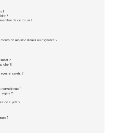
s !
bles !
n membre de ce forum !
ateurs de ma liste d’amis ou d’ignorés ?
sultat ?
anche ?!
ages et sujets ?
a surveillance ?
 sujets ?
es de sujets ?
orum ?