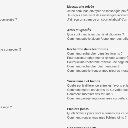
Messagerie privée
Je ne peux pas envoyer de messages privé
Je reçois sans arrêt des messages indésira
 connectés ?
J’ai reçu un spam ou un courriel abusif d’u
Amis et ignorés
Que sont mes listes d’amis et d’ignorés ?
?
Comment puis-je ajouter/supprimer des utilis
Recherche dans les forums
e connecter !?
Comment rechercher dans les forums ?
Pourquoi ma recherche ne renvoie aucun ré
Pourquoi ma recherche renvoie une page bl
Comment rechercher des membres ?
Comment puis-je trouver mes propres mess
Surveillance et favoris
Quelle est la différence entre les favoris et l
Comment mettre en favoris ou surveiller des
Comment surveiller des forums ?
Comment puis-je supprimer mes surveillanc
message ?
Fichiers joints
Quels fichiers joints sont autorisés sur ce f
Comment trouver tous mes fichiers joints ?