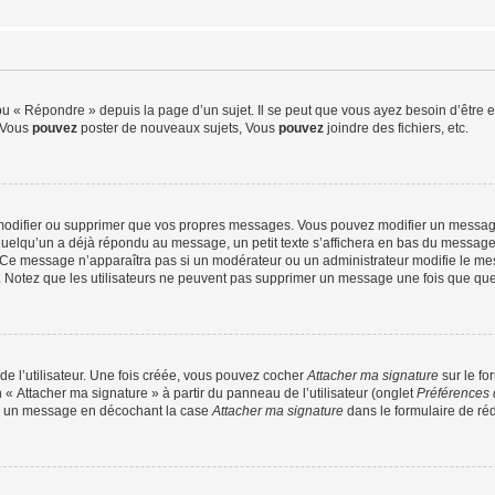
 « Répondre » depuis la page d’un sujet. Il se peut que vous ayez besoin d’être e
: Vous
pouvez
poster de nouveaux sujets, Vous
pouvez
joindre des fichiers, etc.
modifier ou supprimer que vos propres messages. Vous pouvez modifier un message
lqu’un a déjà répondu au message, un petit texte s’affichera en bas du message ind
n. Ce message n’apparaîtra pas si un modérateur ou un administrateur modifie le mes
ive. Notez que les utilisateurs ne peuvent pas supprimer un message une fois que qu
e l’utilisateur. Une fois créée, vous pouvez cocher
Attacher ma signature
sur le fo
 « Attacher ma signature » à partir du panneau de l’utilisateur (onglet
Préférences 
 à un message en décochant la case
Attacher ma signature
dans le formulaire de ré