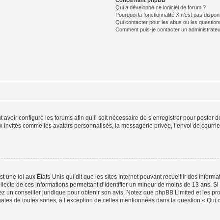
Concernant phpBB
Qui a développé ce logiciel de forum ?
Pourquoi la fonctionnalité X n’est pas dispon
Qui contacter pour les abus ou les questio
Comment puis-je contacter un administrateu
t avoir configuré les forums afin qu’il soit nécessaire de s’enregistrer pour poster
x invités comme les avatars personnalisés, la messagerie privée, l’envoi de courri
t une loi aux États-Unis qui dit que les sites Internet pouvant recueillir des infor
ollecte de ces informations permettant d’identifier un mineur de moins de 13 ans. S
tez un conseiller juridique pour obtenir son avis. Notez que phpBB Limited et les pr
gales de toutes sortes, à l’exception de celles mentionnées dans la question « Qui