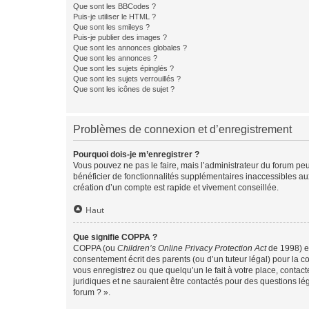
Que sont les BBCodes ?
Puis-je utiliser le HTML ?
Que sont les smileys ?
Puis-je publier des images ?
Que sont les annonces globales ?
Que sont les annonces ?
Que sont les sujets épinglés ?
Que sont les sujets verrouillés ?
Que sont les icônes de sujet ?
Problèmes de connexion et d’enregistrement
Pourquoi dois-je m’enregistrer ?
Vous pouvez ne pas le faire, mais l’administrateur du forum peu
bénéficier de fonctionnalités supplémentaires inaccessibles au
création d’un compte est rapide et vivement conseillée.
Haut
Que signifie COPPA ?
COPPA (ou
Children’s Online Privacy Protection Act
de 1998) es
consentement écrit des parents (ou d’un tuteur légal) pour la c
vous enregistrez ou que quelqu’un le fait à votre place, contac
juridiques et ne sauraient être contactés pour des questions lé
forum ? ».