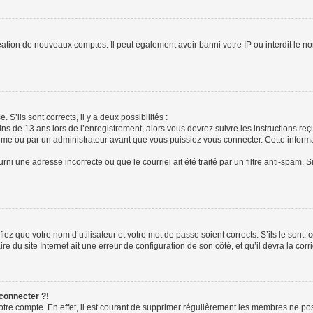
réation de nouveaux comptes. Il peut également avoir banni votre IP ou interdit le no
 S’ils sont corrects, il y a deux possibilités :
ins de 13 ans lors de l’enregistrement, alors vous devrez suivre les instructions r
me ou par un administrateur avant que vous puissiez vous connecter. Cette informat
rni une adresse incorrecte ou que le courriel ait été traité par un filtre anti-spam. S
iez que votre nom d’utilisateur et votre mot de passe soient corrects. S’ils le sont,
e du site Internet ait une erreur de configuration de son côté, et qu’il devra la corri
 connecter ?!
votre compte. En effet, il est courant de supprimer régulièrement les membres ne pos