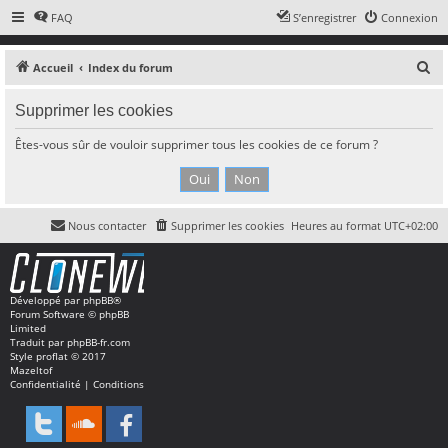
FAQ
S’enregistrer
Connexion
R
Accueil
Index du forum
e
Supprimer les cookies
c
h
Êtes-vous sûr de vouloir supprimer tous les cookies de ce forum ?
e
r
c
Nous contacter
Supprimer les cookies
Heures au format
UTC+02:00
h
e
r
Développé par
phpBB
®
Forum Software © phpBB
Limited
Traduit par
phpBB-fr.com
Style
proflat
© 2017
Mazeltof
Confidentialité
|
Conditions