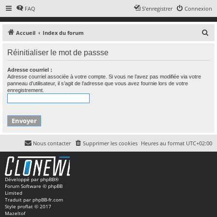
FAQ
S’enregistrer
Connexion
R
Accueil
Index du forum
e
Réinitialiser le mot de passse
c
h
Adresse courriel :
Adresse courriel associée à votre compte. Si vous ne l’avez pas modifiée via votre
e
panneau d’utilisateur, il s’agit de l’adresse que vous avez fournie lors de votre
r
enregistrement.
c
h
e
r
Nous contacter
Supprimer les cookies
Heures au format
UTC+02:00
Développé par
phpBB
®
Forum Software © phpBB
Limited
Traduit par
phpBB-fr.com
Style
proflat
© 2017
Mazeltof