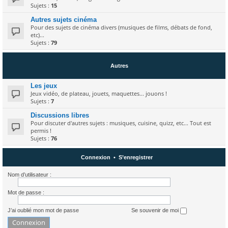
Sujets :
15
Autres sujets cinéma
Pour des sujets de cinéma divers (musiques de films, débats de fond,
etc)...
Sujets :
79
Autres
Les jeux
Jeux vidéo, de plateau, jouets, maquettes... jouons !
Sujets :
7
Discussions libres
Pour discuter d'autres sujets : musiques, cuisine, quizz, etc... Tout est
permis !
Sujets :
76
Connexion
•
S’enregistrer
Nom d’utilisateur :
Mot de passe :
J’ai oublié mon mot de passe
Se souvenir de moi