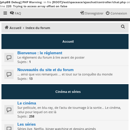
[phpBB Debug] PHP Warning
: in file
[ROOT]/ext/spaceace/ajaxchat/controller/chat.php
on
line
220
:
Trying to access array offset on false
FAQ
S’enregistrer
Connexion
R
Accueil
Index du forum
e
c
Accueil
h
Bienvenue : le réglement
e
Le réglement du forum à lire avant de poster
Sujets :
1
r
c
Nouveautés du site et du forum
... ainsi que vos remarques ... et tout sur la conquête du monde
h
Sujets :
13
e
r
Cinéma et séries
Le cinéma
Sur pellicule, en blu-ray, de l'actu de tournage à la sortie... Le cinéma,
celui pour lequel on est là
Sujets :
258
Les séries
Séries live, Netflix, binge watching et dessins animés