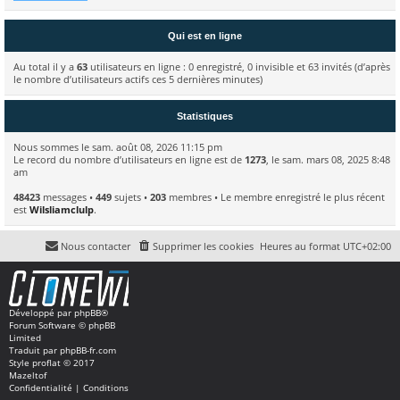
Qui est en ligne
Au total il y a
63
utilisateurs en ligne : 0 enregistré, 0 invisible et 63 invités (d’après
le nombre d’utilisateurs actifs ces 5 dernières minutes)
Statistiques
Nous sommes le sam. août 08, 2026 11:15 pm
Le record du nombre d’utilisateurs en ligne est de
1273
, le sam. mars 08, 2025 8:48
am
48423
messages •
449
sujets •
203
membres • Le membre enregistré le plus récent
est
Wilsliamclulp
.
Nous contacter
Supprimer les cookies
Heures au format
UTC+02:00
Développé par
phpBB
®
Forum Software © phpBB
Limited
Traduit par
phpBB-fr.com
Style
proflat
© 2017
Mazeltof
Confidentialité
|
Conditions