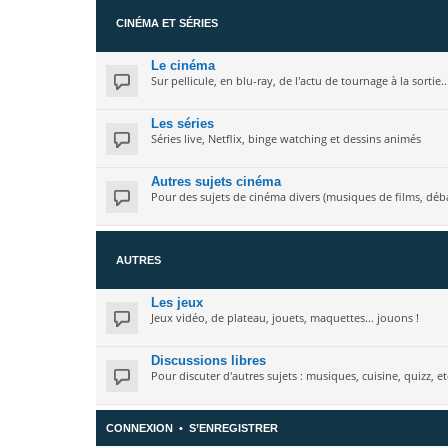
CINÉMA ET SÉRIES
Le cinéma
Sur pellicule, en blu-ray, de l'actu de tournage à la sortie.
Les séries
Séries live, Netflix, binge watching et dessins animés
Autres sujets cinéma
Pour des sujets de cinéma divers (musiques de films, débat
AUTRES
Les jeux
Jeux vidéo, de plateau, jouets, maquettes... jouons !
Discussions libres
Pour discuter d'autres sujets : musiques, cuisine, quizz, etc
CONNEXION
•
S’ENREGISTRER