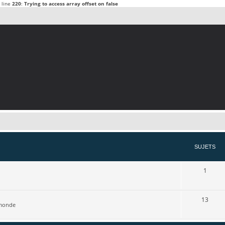
 line
220
:
Trying to access array offset on false
SUJETS
1
13
u monde