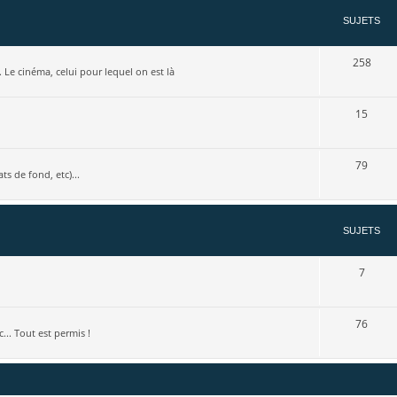
SUJETS
258
.. Le cinéma, celui pour lequel on est là
15
79
s de fond, etc)...
SUJETS
7
76
... Tout est permis !