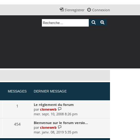
S’enregistrer
Connexion
Rechercher
Recherche avancé
MESSAGES
DERNIER MESSAGE
Le réglement du forum
1
par
cloneweb
V
mer. sept. 10, 2008 8:26 pm
o
i
Bienvenue sur le forum versio…
r
454
par
cloneweb
V
l
mar. janv. 08, 2019 5:35 pm
o
e
i
d