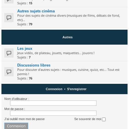
Sujets :
15
Autres sujets cinéma
Pour des sujets de cinéma divers (musiques de films, débats de fond,
etc)...
Sujets :
79
Autres
Les jeux
Jeux vidéo, de plateau, jouets, maquettes... jouons !
Sujets :
7
Discussions libres
Pour discuter d'autres sujets : musiques, cuisine, quizz, etc... Tout est
permis !
Sujets :
76
Connexion
•
S’enregistrer
Nom d’utilisateur :
Mot de passe :
J’ai oublié mon mot de passe
Se souvenir de moi