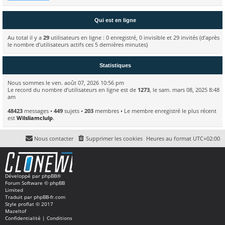
Qui est en ligne
Au total il y a
29
utilisateurs en ligne : 0 enregistré, 0 invisible et 29 invités (d’après
le nombre d’utilisateurs actifs ces 5 dernières minutes)
Statistiques
Nous sommes le ven. août 07, 2026 10:56 pm
Le record du nombre d’utilisateurs en ligne est de
1273
, le sam. mars 08, 2025 8:48
am
48423
messages •
449
sujets •
203
membres • Le membre enregistré le plus récent
est
Wilsliamclulp
.
Nous contacter
Supprimer les cookies
Heures au format
UTC+02:00
Développé par
phpBB
®
Forum Software © phpBB
Limited
Traduit par
phpBB-fr.com
Style
proflat
© 2017
Mazeltof
Confidentialité
|
Conditions