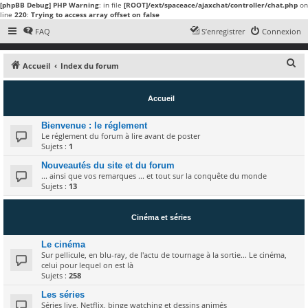
[phpBB Debug] PHP Warning
: in file
[ROOT]/ext/spaceace/ajaxchat/controller/chat.php
on
line
220
:
Trying to access array offset on false
FAQ
S’enregistrer
Connexion
R
Accueil
Index du forum
e
c
Accueil
h
Bienvenue : le réglement
e
Le réglement du forum à lire avant de poster
Sujets :
1
r
c
Nouveautés du site et du forum
... ainsi que vos remarques ... et tout sur la conquête du monde
h
Sujets :
13
e
r
Cinéma et séries
Le cinéma
Sur pellicule, en blu-ray, de l'actu de tournage à la sortie... Le cinéma,
celui pour lequel on est là
Sujets :
258
Les séries
Séries live, Netflix, binge watching et dessins animés