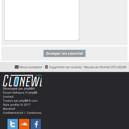
Nous contacter
Supprimer les cookies
Heures au format
UTC+02:00
Développé par
phpBB
®
Forum Software © phpBB
Limited
Traduit par
phpBB-fr.com
Style
proflat
© 2017
Mazeltof
Confidentialité
|
Conditions