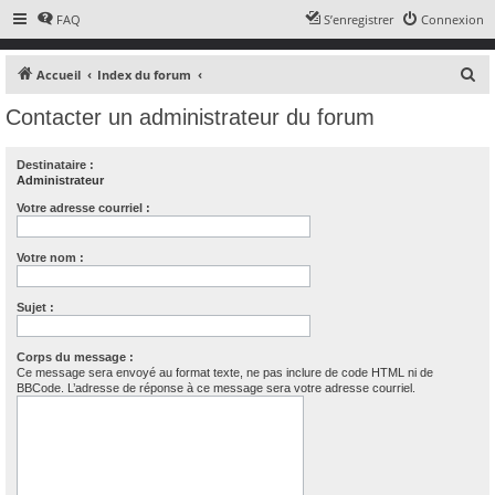
FAQ
S’enregistrer
Connexion
R
Accueil
Index du forum
e
Contacter un administrateur du forum
c
h
Destinataire :
e
Administrateur
r
Votre adresse courriel :
c
Votre nom :
h
e
Sujet :
r
Corps du message :
Ce message sera envoyé au format texte, ne pas inclure de code HTML ni de
BBCode. L’adresse de réponse à ce message sera votre adresse courriel.