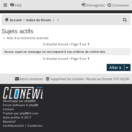
FAQ
S’enregistrer
Connexion
R
Accueil
Index du forum
e
Sujets actifs
c
Aller à la recherche avancée
h
0 résultat trouvé • Page
1
sur
1
e
Aucun sujet ou message ne correspond à vos critères de recherche.
r
0 résultat trouvé • Page
1
sur
1
c
Aller à
h
e
Nous contacter
Supprimer les cookies
Heures au format
UTC+02:00
r
Développé par
phpBB
®
Forum Software © phpBB
Limited
Traduit par
phpBB-fr.com
Style
proflat
© 2017
Mazeltof
Confidentialité
|
Conditions