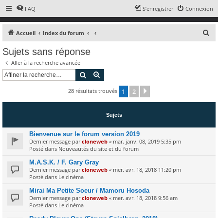
FAQ
S’enregistrer
Connexion
R
Accueil
Index du forum
e
Sujets sans réponse
c
Aller à la recherche avancée
h
Rechercher
Recherche avancée
e
28 résultats trouvés
1
2
r
Suivante
c
h
Sujets
e
Bienvenue sur le forum version 2019
r
Dernier message par
cloneweb
«
mar. janv. 08, 2019 5:35 pm
Posté dans
Nouveautés du site et du forum
M.A.S.K. / F. Gary Gray
Dernier message par
cloneweb
«
mer. avr. 18, 2018 11:20 pm
Posté dans
Le cinéma
Mirai Ma Petite Soeur / Mamoru Hosoda
Dernier message par
cloneweb
«
mer. avr. 18, 2018 9:56 am
Posté dans
Le cinéma