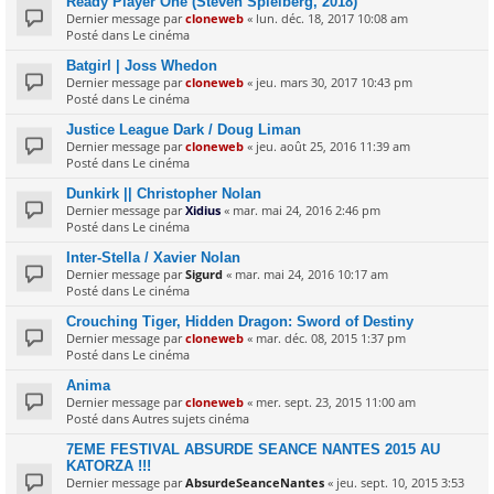
Ready Player One (Steven Spielberg, 2018)
Dernier message par
cloneweb
«
lun. déc. 18, 2017 10:08 am
Posté dans
Le cinéma
Batgirl | Joss Whedon
Dernier message par
cloneweb
«
jeu. mars 30, 2017 10:43 pm
Posté dans
Le cinéma
Justice League Dark / Doug Liman
Dernier message par
cloneweb
«
jeu. août 25, 2016 11:39 am
Posté dans
Le cinéma
Dunkirk || Christopher Nolan
Dernier message par
Xidius
«
mar. mai 24, 2016 2:46 pm
Posté dans
Le cinéma
Inter-Stella / Xavier Nolan
Dernier message par
Sigurd
«
mar. mai 24, 2016 10:17 am
Posté dans
Le cinéma
Crouching Tiger, Hidden Dragon: Sword of Destiny
Dernier message par
cloneweb
«
mar. déc. 08, 2015 1:37 pm
Posté dans
Le cinéma
Anima
Dernier message par
cloneweb
«
mer. sept. 23, 2015 11:00 am
Posté dans
Autres sujets cinéma
7EME FESTIVAL ABSURDE SEANCE NANTES 2015 AU
KATORZA !!!
Dernier message par
AbsurdeSeanceNantes
«
jeu. sept. 10, 2015 3:53