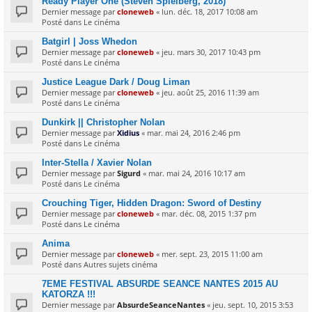
Ready Player One (Steven Spielberg, 2018)
Dernier message par
cloneweb
«
lun. déc. 18, 2017 10:08 am
Posté dans
Le cinéma
Batgirl | Joss Whedon
Dernier message par
cloneweb
«
jeu. mars 30, 2017 10:43 pm
Posté dans
Le cinéma
Justice League Dark / Doug Liman
Dernier message par
cloneweb
«
jeu. août 25, 2016 11:39 am
Posté dans
Le cinéma
Dunkirk || Christopher Nolan
Dernier message par
Xidius
«
mar. mai 24, 2016 2:46 pm
Posté dans
Le cinéma
Inter-Stella / Xavier Nolan
Dernier message par
Sigurd
«
mar. mai 24, 2016 10:17 am
Posté dans
Le cinéma
Crouching Tiger, Hidden Dragon: Sword of Destiny
Dernier message par
cloneweb
«
mar. déc. 08, 2015 1:37 pm
Posté dans
Le cinéma
Anima
Dernier message par
cloneweb
«
mer. sept. 23, 2015 11:00 am
Posté dans
Autres sujets cinéma
7EME FESTIVAL ABSURDE SEANCE NANTES 2015 AU
KATORZA !!!
Dernier message par
AbsurdeSeanceNantes
«
jeu. sept. 10, 2015 3:53