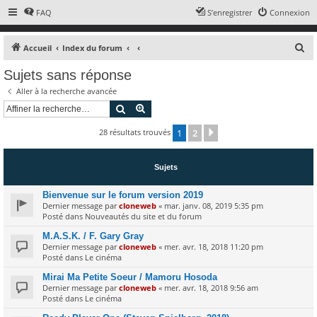
FAQ
S’enregistrer
Connexion
R
Accueil
Index du forum
e
Sujets sans réponse
c
Aller à la recherche avancée
h
Rechercher
Recherche avancée
e
28 résultats trouvés
1
2
r
Suivante
c
h
Sujets
e
Bienvenue sur le forum version 2019
r
Dernier message par
cloneweb
«
mar. janv. 08, 2019 5:35 pm
Posté dans
Nouveautés du site et du forum
M.A.S.K. / F. Gary Gray
Dernier message par
cloneweb
«
mer. avr. 18, 2018 11:20 pm
Posté dans
Le cinéma
Mirai Ma Petite Soeur / Mamoru Hosoda
Dernier message par
cloneweb
«
mer. avr. 18, 2018 9:56 am
Posté dans
Le cinéma