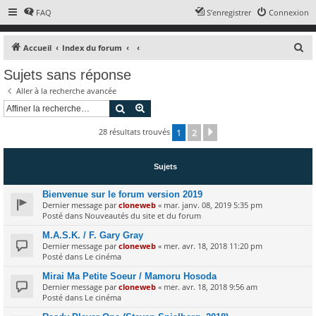
FAQ
S’enregistrer
Connexion
R
Accueil
Index du forum
e
Sujets sans réponse
c
Aller à la recherche avancée
h
Rechercher
Recherche avancée
e
28 résultats trouvés
1
2
r
Suivante
c
h
Sujets
e
Bienvenue sur le forum version 2019
r
Dernier message par
cloneweb
«
mar. janv. 08, 2019 5:35 pm
Posté dans
Nouveautés du site et du forum
M.A.S.K. / F. Gary Gray
Dernier message par
cloneweb
«
mer. avr. 18, 2018 11:20 pm
Posté dans
Le cinéma
Mirai Ma Petite Soeur / Mamoru Hosoda
Dernier message par
cloneweb
«
mer. avr. 18, 2018 9:56 am
Posté dans
Le cinéma