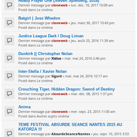
Ready Player One (Steven Spielberg, 2018)
Dernier message par
cloneweb
«
lun. déc. 18, 2017 10:08 am
Posté dans
Le cinéma
Batgirl | Joss Whedon
Dernier message par
cloneweb
«
jeu. mars 30, 2017 10:43 pm
Posté dans
Le cinéma
Justice League Dark / Doug Liman
Dernier message par
cloneweb
«
jeu. août 25, 2016 11:39 am
Posté dans
Le cinéma
Dunkirk || Christopher Nolan
Dernier message par
Xidius
«
mar. mai 24, 2016 2:46 pm
Posté dans
Le cinéma
Inter-Stella / Xavier Nolan
Dernier message par
Sigurd
«
mar. mai 24, 2016 10:17 am
Posté dans
Le cinéma
Crouching Tiger, Hidden Dragon: Sword of Destiny
Dernier message par
cloneweb
«
mar. déc. 08, 2015 1:37 pm
Posté dans
Le cinéma
Anima
Dernier message par
cloneweb
«
mer. sept. 23, 2015 11:00 am
Posté dans
Autres sujets cinéma
7EME FESTIVAL ABSURDE SEANCE NANTES 2015 AU
KATORZA !!!
Dernier message par
AbsurdeSeanceNantes
«
jeu. sept. 10, 2015 3:53