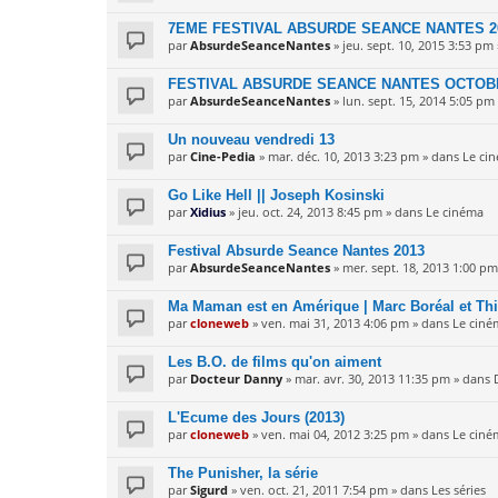
7EME FESTIVAL ABSURDE SEANCE NANTES 20
par
AbsurdeSeanceNantes
» jeu. sept. 10, 2015 3:53 pm
FESTIVAL ABSURDE SEANCE NANTES OCTOBRE
par
AbsurdeSeanceNantes
» lun. sept. 15, 2014 5:05 pm
Un nouveau vendredi 13
par
Cine-Pedia
» mar. déc. 10, 2013 3:23 pm » dans
Le ci
Go Like Hell || Joseph Kosinski
par
Xidius
» jeu. oct. 24, 2013 8:45 pm » dans
Le cinéma
Festival Absurde Seance Nantes 2013
par
AbsurdeSeanceNantes
» mer. sept. 18, 2013 1:00 p
Ma Maman est en Amérique | Marc Boréal et Thi
par
cloneweb
» ven. mai 31, 2013 4:06 pm » dans
Le ciné
Les B.O. de films qu'on aiment
par
Docteur Danny
» mar. avr. 30, 2013 11:35 pm » dans
L'Ecume des Jours (2013)
par
cloneweb
» ven. mai 04, 2012 3:25 pm » dans
Le ciné
The Punisher, la série
par
Sigurd
» ven. oct. 21, 2011 7:54 pm » dans
Les séries