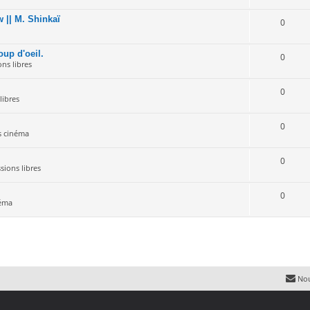
 || M. Shinkaï
0
oup d'oeil.
0
ons libres
0
libres
0
s cinéma
0
sions libres
0
néma
Nou