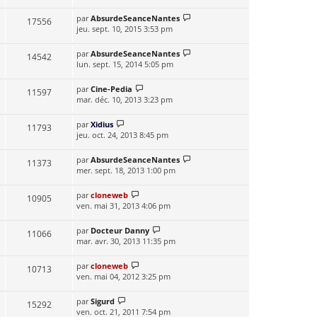
par
AbsurdeSeanceNantes
17556
jeu. sept. 10, 2015 3:53 pm
par
AbsurdeSeanceNantes
14542
lun. sept. 15, 2014 5:05 pm
par
Cine-Pedia
11597
mar. déc. 10, 2013 3:23 pm
par
Xidius
11793
jeu. oct. 24, 2013 8:45 pm
par
AbsurdeSeanceNantes
11373
mer. sept. 18, 2013 1:00 pm
par
cloneweb
10905
ven. mai 31, 2013 4:06 pm
par
Docteur Danny
11066
mar. avr. 30, 2013 11:35 pm
par
cloneweb
10713
ven. mai 04, 2012 3:25 pm
par
Sigurd
15292
ven. oct. 21, 2011 7:54 pm