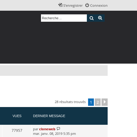
S’enregistrer
Connexion
Rechercher
Recherche avancé
28 résultats trouvés
1
2
Suivante
VUES
DERNIER MESSAGE
par
cloneweb
77957
mar. janv. 08, 2019 5:35 pm