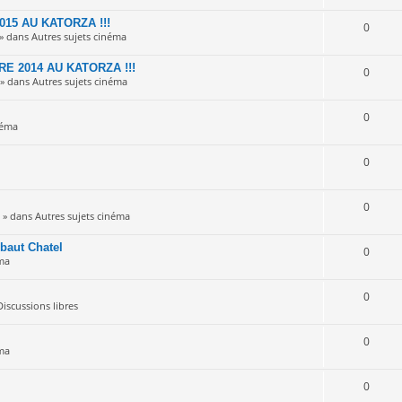
15 AU KATORZA !!!
0
 » dans
Autres sujets cinéma
 2014 AU KATORZA !!!
0
 » dans
Autres sujets cinéma
0
néma
0
0
m » dans
Autres sujets cinéma
baut Chatel
0
ma
0
Discussions libres
0
ma
0