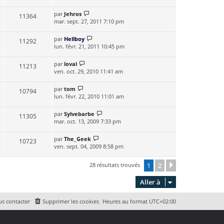
par
Jehros
11364
mar. sept. 27, 2011 7:10 pm
par
Hellboy
11292
lun. févr. 21, 2011 10:45 pm
par
loval
11213
ven. oct. 29, 2010 11:41 am
par
tom
10794
lun. févr. 22, 2010 11:01 am
par
Sylvebarbe
11305
mar. oct. 13, 2009 7:33 pm
par
The_Geek
10723
ven. sept. 04, 2009 8:58 pm
28 résultats trouvés
1
2
Suivante
Aller à
s contacter
Supprimer les cookies
Heures au format
UTC+02:00