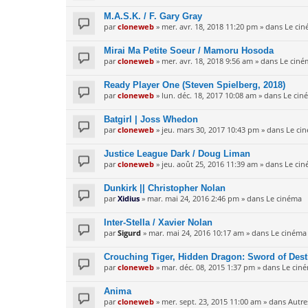
M.A.S.K. / F. Gary Gray
par
cloneweb
» mer. avr. 18, 2018 11:20 pm » dans
Le ci
Mirai Ma Petite Soeur / Mamoru Hosoda
par
cloneweb
» mer. avr. 18, 2018 9:56 am » dans
Le ciné
Ready Player One (Steven Spielberg, 2018)
par
cloneweb
» lun. déc. 18, 2017 10:08 am » dans
Le cin
Batgirl | Joss Whedon
par
cloneweb
» jeu. mars 30, 2017 10:43 pm » dans
Le ci
Justice League Dark / Doug Liman
par
cloneweb
» jeu. août 25, 2016 11:39 am » dans
Le ci
Dunkirk || Christopher Nolan
par
Xidius
» mar. mai 24, 2016 2:46 pm » dans
Le cinéma
Inter-Stella / Xavier Nolan
par
Sigurd
» mar. mai 24, 2016 10:17 am » dans
Le cinéma
Crouching Tiger, Hidden Dragon: Sword of Dest
par
cloneweb
» mar. déc. 08, 2015 1:37 pm » dans
Le cin
Anima
par
cloneweb
» mer. sept. 23, 2015 11:00 am » dans
Autre