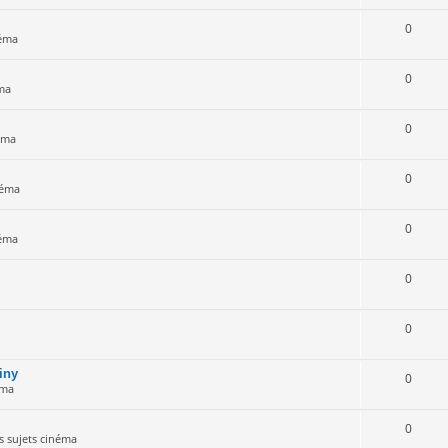
0
néma
0
ma
0
éma
0
néma
0
néma
0
0
iny
0
éma
0
s sujets cinéma