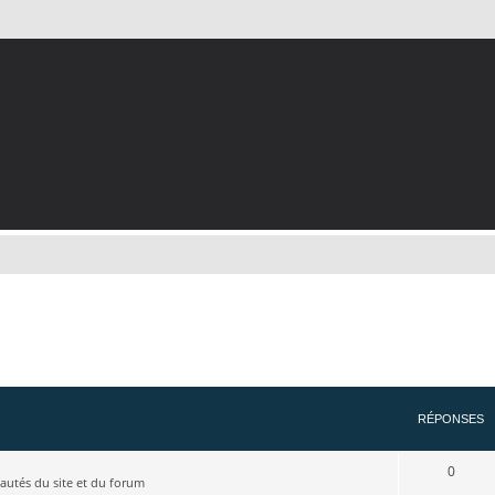
RÉPONSES
0
utés du site et du forum