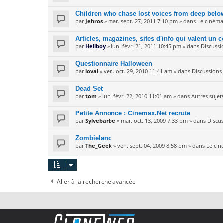
Children who chase lost voices from deep below
par
Jehros
» mar. sept. 27, 2011 7:10 pm » dans
Le cinéma
Articles, magazines, sites d'info qui valent un c
par
Hellboy
» lun. févr. 21, 2011 10:45 pm » dans
Discussi
Questionnaire Halloween
par
loval
» ven. oct. 29, 2010 11:41 am » dans
Discussions 
Dead Set
par
tom
» lun. févr. 22, 2010 11:01 am » dans
Autres sujet
Petite Annonce : Cinemax.Net recrute
par
Sylvebarbe
» mar. oct. 13, 2009 7:33 pm » dans
Discus
Zombieland
par
The_Geek
» ven. sept. 04, 2009 8:58 pm » dans
Le ci
Aller à la recherche avancée