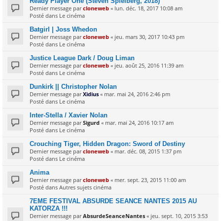
Ready Player One (Steven Spielberg, 2018)
Dernier message par
cloneweb
«
lun. déc. 18, 2017 10:08 am
Posté dans
Le cinéma
Batgirl | Joss Whedon
Dernier message par
cloneweb
«
jeu. mars 30, 2017 10:43 pm
Posté dans
Le cinéma
Justice League Dark / Doug Liman
Dernier message par
cloneweb
«
jeu. août 25, 2016 11:39 am
Posté dans
Le cinéma
Dunkirk || Christopher Nolan
Dernier message par
Xidius
«
mar. mai 24, 2016 2:46 pm
Posté dans
Le cinéma
Inter-Stella / Xavier Nolan
Dernier message par
Sigurd
«
mar. mai 24, 2016 10:17 am
Posté dans
Le cinéma
Crouching Tiger, Hidden Dragon: Sword of Destiny
Dernier message par
cloneweb
«
mar. déc. 08, 2015 1:37 pm
Posté dans
Le cinéma
Anima
Dernier message par
cloneweb
«
mer. sept. 23, 2015 11:00 am
Posté dans
Autres sujets cinéma
7EME FESTIVAL ABSURDE SEANCE NANTES 2015 AU
KATORZA !!!
Dernier message par
AbsurdeSeanceNantes
«
jeu. sept. 10, 2015 3:53