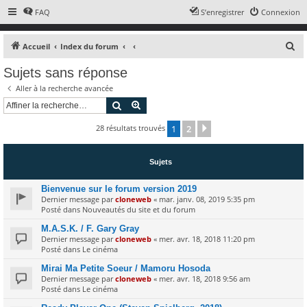
FAQ
S’enregistrer
Connexion
R
Accueil
Index du forum
e
Sujets sans réponse
c
Aller à la recherche avancée
h
Rechercher
Recherche avancée
e
28 résultats trouvés
1
2
r
Suivante
c
h
Sujets
e
Bienvenue sur le forum version 2019
r
Dernier message par
cloneweb
«
mar. janv. 08, 2019 5:35 pm
Posté dans
Nouveautés du site et du forum
M.A.S.K. / F. Gary Gray
Dernier message par
cloneweb
«
mer. avr. 18, 2018 11:20 pm
Posté dans
Le cinéma
Mirai Ma Petite Soeur / Mamoru Hosoda
Dernier message par
cloneweb
«
mer. avr. 18, 2018 9:56 am
Posté dans
Le cinéma