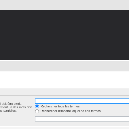
 doit être exclu.
Rechercher tous les termes
ement un des mots doit
s partielles.
Rechercher n’importe lequel de ces termes