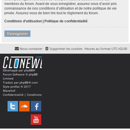
membres du forum. Avant de vous enregistrer, assurez-vous d’avoir pris
connaissance de nos conditions d’utilisation et de notre politique de vie
privée. Assurez-vous de bien lire tout le règlement du forum.
Conditions d’utilisation
|
Politique de confidentialité
S’enregistrer
Nous contacter
Supprimer les cookies
Heures au format
UTC+02:00
Développé par
phpBB
®
Forum Software © phpBB
Limited
Traduit par
phpBB-fr.com
Style
proflat
© 2017
Mazeltof
Confidentialité
|
Conditions