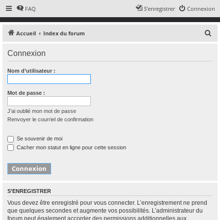
FAQ
S’enregistrer
Connexion
R
Accueil
Index du forum
e
Connexion
c
h
Nom d’utilisateur :
e
r
Mot de passe :
c
J’ai oublié mon mot de passe
h
Renvoyer le courriel de confirmation
e
r
Se souvenir de moi
Cacher mon statut en ligne pour cette session
S’ENREGISTRER
Vous devez être enregistré pour vous connecter. L’enregistrement ne prend
que quelques secondes et augmente vos possibilités. L’administrateur du
forum peut également accorder des permissions additionnelles aux