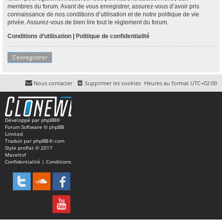
membres du forum. Avant de vous enregistrer, assurez-vous d’avoir pris
connaissance de nos conditions d’utilisation et de notre politique de vie
privée. Assurez-vous de bien lire tout le règlement du forum.
Conditions d’utilisation
|
Politique de confidentialité
S’enregistrer
Nous contacter
Supprimer les cookies
Heures au format
UTC+02:00
Développé par
phpBB
®
Forum Software © phpBB
Limited
Traduit par
phpBB-fr.com
Style
proflat
© 2017
Mazeltof
Confidentialité
|
Conditions