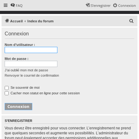
FAQ
S’enregistrer
Connexion
R
Accueil
Index du forum
e
Connexion
c
h
Nom d’utilisateur :
e
r
Mot de passe :
c
J’ai oublié mon mot de passe
h
Renvoyer le courriel de confirmation
e
r
Se souvenir de moi
Cacher mon statut en ligne pour cette session
S’ENREGISTRER
Vous devez être enregistré pour vous connecter. L’enregistrement ne prend
que quelques secondes et augmente vos possibilités. L’administrateur du
forum peut également accorder des permissions additionnelles aux