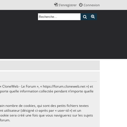
S’enregistrer
Connexion
Rechercher
Recherche avancé
, « CloneWeb - Le Forum », « https://forum.cloneweb.net ») et
importe quelle information collectée pendant n’importe quelle
n nombre de cookies, qui sont des petits fichiers textes
 utilisateur (désigné ci-après par « user-id ») et un
cookie sera créé une fois que vous naviguerez sur les sujets
 forum.