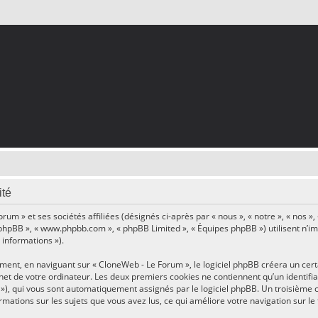
ité
um » et ses sociétés affiliées (désignés ci-après par « nous », « notre », « nos »
ciel phpBB », « www.phpbb.com », « phpBB Limited », « Équipes phpBB ») utilisent n’
 informations »).
nt, en naviguant sur « CloneWeb - Le Forum », le logiciel phpBB créera un certai
et de votre ordinateur. Les deux premiers cookies ne contiennent qu’un identifiant
id »), qui vous sont automatiquement assignés par le logiciel phpBB. Un troisième 
ormations sur les sujets que vous avez lus, ce qui améliore votre navigation sur le