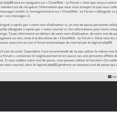
el phpBB tout en naviguant sur « CloneWeb - Le Forum », bien que ceux-ci soient
anière est de récupérer l’information que vous nous envoyez et que nous collecton
« messages invités »), l’enregistrement sur « CloneWeb - Le Forum » (désignée ic
par « vos messages »).
igné ci-après par « votre nom d’utilisateur »), un mot de passe personnel utilis
valide (désignée ci-après par « votre courriel »). Vos informations pour votre com
erge. Toute information en-dehors de votre nom d’utilisateur, de votre mot de pa
ligatoire ou non, reste à la discrétion de « CloneWeb - Le Forum ». Dans tous les
ouvez souscrire ou non à l’envoi automatique de courriel par le logiciel phpBB.
’il soit sécurisé. Cependant, il est recommandé de ne pas utiliser le même mot de
Le Forum », conservez-le soigneusement et en aucun cas une personne affiliée d
 Si vous oubliez votre mot de passe, vous pouvez utiliser la fonction « J’ai oubl
et votre courriel, alors le logiciel phpBB générera un nouveau mot de passe qui
Nou