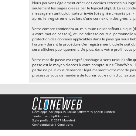
Nous pouvons également créer des cookies externes au logici
seulement les pages créées par le logiciel phpBB. La seconde m
message en tant qu’utilisateur invité (désignée ci-après par 
après l’enregistrement et lors d’une connexion (désignés ici 
Votre compte contiendra au minimum un identifiant unique (dés
« votre mot de passe »), et une adresse courriel personnelle 
protection des données applicables dans le pays qui nous héb
Forum » durant la procédure d’enregistrement, qu’elle soit ob
sera affichée publiquement. De plus, dans votre profil, vous p
Votre mot de passe est crypté (hashage à sens unique) afin qu
passe est le moyen d’accès à votre compte sur « CloneWeb - 
partie ne peut vous demander légitimement votre mot de passe.
processus vous demandera de fournir votre nom d’utilisateur 
Développé par
phpBB
® Forum Software © phpBB Limited
Traduit par
phpBB-fr.com
Style
proflat
© 2017
Mazeltof
Confidentialité
|
Conditions