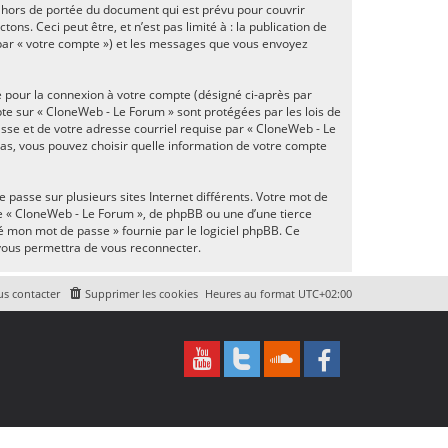
 hors de portée du document qui est prévu pour couvrir
s. Ceci peut être, et n’est pas limité à : la publication de
i par « votre compte ») et les messages que vous envoyez
é pour la connexion à votre compte (désigné ci-après par
pte sur « CloneWeb - Le Forum » sont protégées par les lois de
sse et de votre adresse courriel requise par « CloneWeb - Le
 cas, vous pouvez choisir quelle information de votre compte
 passe sur plusieurs sites Internet différents. Votre mot de
e « CloneWeb - Le Forum », de phpBB ou une d’une tierce
ié mon mot de passe » fournie par le logiciel phpBB. Ce
 vous permettra de vous reconnecter.
s contacter
Supprimer les cookies
Heures au format
UTC+02:00