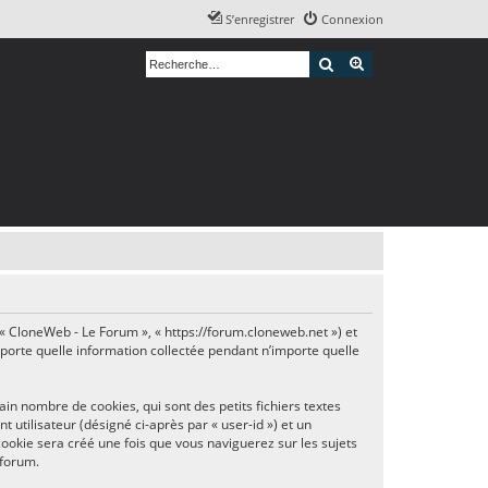
S’enregistrer
Connexion
Rechercher
Recherche avancé
, « CloneWeb - Le Forum », « https://forum.cloneweb.net ») et
importe quelle information collectée pendant n’importe quelle
n nombre de cookies, qui sont des petits fichiers textes
 utilisateur (désigné ci-après par « user-id ») et un
cookie sera créé une fois que vous naviguerez sur les sujets
 forum.