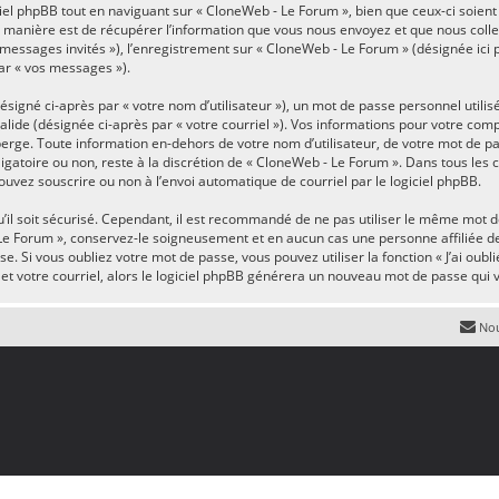
el phpBB tout en naviguant sur « CloneWeb - Le Forum », bien que ceux-ci soient
anière est de récupérer l’information que vous nous envoyez et que nous collecton
« messages invités »), l’enregistrement sur « CloneWeb - Le Forum » (désignée ic
par « vos messages »).
igné ci-après par « votre nom d’utilisateur »), un mot de passe personnel utilis
valide (désignée ci-après par « votre courriel »). Vos informations pour votre com
erge. Toute information en-dehors de votre nom d’utilisateur, de votre mot de pa
ligatoire ou non, reste à la discrétion de « CloneWeb - Le Forum ». Dans tous les
ouvez souscrire ou non à l’envoi automatique de courriel par le logiciel phpBB.
’il soit sécurisé. Cependant, il est recommandé de ne pas utiliser le même mot de
Le Forum », conservez-le soigneusement et en aucun cas une personne affiliée d
 Si vous oubliez votre mot de passe, vous pouvez utiliser la fonction « J’ai oubl
et votre courriel, alors le logiciel phpBB générera un nouveau mot de passe qui
Nou