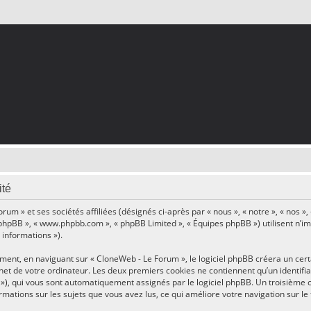
ité
um » et ses sociétés affiliées (désignés ci-après par « nous », « notre », « nos »
ciel phpBB », « www.phpbb.com », « phpBB Limited », « Équipes phpBB ») utilisent n’
 informations »).
nt, en naviguant sur « CloneWeb - Le Forum », le logiciel phpBB créera un certai
et de votre ordinateur. Les deux premiers cookies ne contiennent qu’un identifiant
id »), qui vous sont automatiquement assignés par le logiciel phpBB. Un troisième 
ormations sur les sujets que vous avez lus, ce qui améliore votre navigation sur le