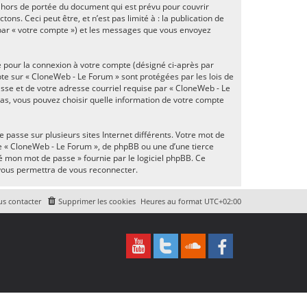
 hors de portée du document qui est prévu pour couvrir
s. Ceci peut être, et n’est pas limité à : la publication de
i par « votre compte ») et les messages que vous envoyez
é pour la connexion à votre compte (désigné ci-après par
pte sur « CloneWeb - Le Forum » sont protégées par les lois de
sse et de votre adresse courriel requise par « CloneWeb - Le
 cas, vous pouvez choisir quelle information de votre compte
 passe sur plusieurs sites Internet différents. Votre mot de
e « CloneWeb - Le Forum », de phpBB ou une d’une tierce
ié mon mot de passe » fournie par le logiciel phpBB. Ce
 vous permettra de vous reconnecter.
s contacter
Supprimer les cookies
Heures au format
UTC+02:00