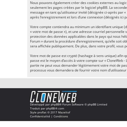
Nous pouvons également créer des cookies externes au logici
seulement les pages créées par le logiciel phpBB. La seconde m
message en tant qu’utilisateur invité (désignée ci-après par 
après l’enregistrement et lors d’une connexion (désignés ici 
Votre compte contiendra au minimum un identifiant unique (dés
« votre mot de passe »), et une adresse courriel personnelle 
protection des données applicables dans le pays qui nous héb
Forum » durant la procédure d’enregistrement, qu’elle soit ob
sera affichée publiquement. De plus, dans votre profil, vous p
Votre mot de passe est crypté (hashage à sens unique) afin qu
passe est le moyen d’accès à votre compte sur « CloneWeb - 
partie ne peut vous demander légitimement votre mot de passe.
processus vous demandera de fournir votre nom d’utilisateur 
Développé par
phpBB
® Forum Software © phpBB Limited
Traduit par
phpBB-fr.com
Style
proflat
© 2017
Mazeltof
Confidentialité
|
Conditions