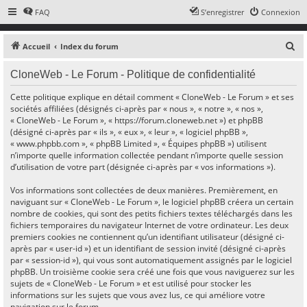
FAQ
S’enregistrer
Connexion
R
Accueil
Index du forum
e
CloneWeb - Le Forum - Politique de confidentialité
c
h
Cette politique explique en détail comment « CloneWeb - Le Forum » et ses
sociétés affiliées (désignés ci-après par « nous », « notre », « nos »,
e
« CloneWeb - Le Forum », « https://forum.cloneweb.net ») et phpBB
r
(désigné ci-après par « ils », « eux », « leur », « logiciel phpBB »,
« www.phpbb.com », « phpBB Limited », « Équipes phpBB ») utilisent
c
n’importe quelle information collectée pendant n’importe quelle session
h
d’utilisation de votre part (désignée ci-après par « vos informations »).
e
Vos informations sont collectées de deux manières. Premièrement, en
r
naviguant sur « CloneWeb - Le Forum », le logiciel phpBB créera un certain
nombre de cookies, qui sont des petits fichiers textes téléchargés dans les
fichiers temporaires du navigateur Internet de votre ordinateur. Les deux
premiers cookies ne contiennent qu’un identifiant utilisateur (désigné ci-
après par « user-id ») et un identifiant de session invité (désigné ci-après
par « session-id »), qui vous sont automatiquement assignés par le logiciel
phpBB. Un troisième cookie sera créé une fois que vous naviguerez sur les
sujets de « CloneWeb - Le Forum » et est utilisé pour stocker les
informations sur les sujets que vous avez lus, ce qui améliore votre
navigation sur le forum.