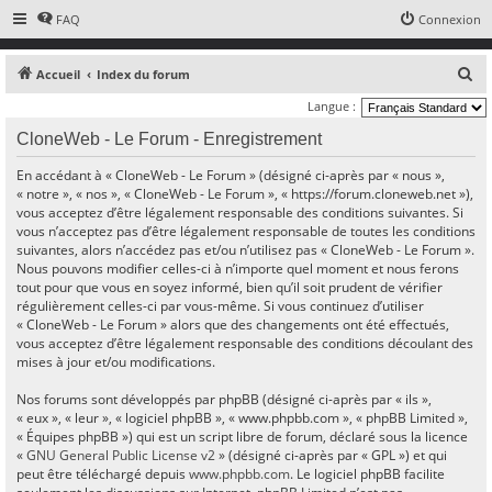
FAQ
Connexion
R
Accueil
Index du forum
e
Langue :
c
CloneWeb - Le Forum - Enregistrement
h
En accédant à « CloneWeb - Le Forum » (désigné ci-après par « nous »,
e
« notre », « nos », « CloneWeb - Le Forum », « https://forum.cloneweb.net »),
r
vous acceptez d’être légalement responsable des conditions suivantes. Si
vous n’acceptez pas d’être légalement responsable de toutes les conditions
c
suivantes, alors n’accédez pas et/ou n’utilisez pas « CloneWeb - Le Forum ».
h
Nous pouvons modifier celles-ci à n’importe quel moment et nous ferons
e
tout pour que vous en soyez informé, bien qu’il soit prudent de vérifier
régulièrement celles-ci par vous-même. Si vous continuez d’utiliser
r
« CloneWeb - Le Forum » alors que des changements ont été effectués,
vous acceptez d’être légalement responsable des conditions découlant des
mises à jour et/ou modifications.
Nos forums sont développés par phpBB (désigné ci-après par « ils »,
« eux », « leur », « logiciel phpBB », « www.phpbb.com », « phpBB Limited »,
« Équipes phpBB ») qui est un script libre de forum, déclaré sous la licence
«
GNU General Public License v2
» (désigné ci-après par « GPL ») et qui
peut être téléchargé depuis
www.phpbb.com
. Le logiciel phpBB facilite