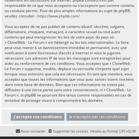
seulement les discussions sur Internet. phpBB Limited n’est pas
responsable de ce que nous acceptons ou n’acceptons pas comme contenu
ou conduite permis. Pour de plus amples informations au sujet de phpBB,
veuillez consulter :
https://www.phpbb.com/
.
Vous acceptez de ne pas publier de contenu abusif, obscène, vulgaire,
diffamatoire, choquant, menaçant, à caractère sexuel ou tout autre
contenu qui peut transgresser les lois de votre pays, du pays où
« CloneWeb - Le Forum » est hébergé ou les lois internationales. Le faire
peut vous mener à un bannissement immédiat et permanent, avec une
notification à votre fournisseur d’accès à Internet si nous le jugeons
nécessaire. Les adresses IP de tous les messages sont enregistrées pour
aider au renforcement de ces conditions. Vous acceptez que « CloneWeb -
Le Forum » supprime, modifie, déplace ou verrouille n’importe quel sujet
lorsque nous estimons que cela est nécessaire. En tant que membre, vous
acceptez que toutes les informations que vous avez saisies soient stockées
dans notre base de données. Bien que ces informations ne soient pas
diffusées à une tierce partie sans votre consentement, ni « CloneWeb - Le
Forum », ni phpBB ne pourront être tenus comme responsables en cas de
tentative de piratage visant à compromettre les données.
Nous contacter
Supprimer les cookies
Heures au format
UTC+02:00