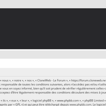
 nous », « notre », « nos », « CloneWeb - Le Forum », « https://forum.cloneweb.n
t responsable de toutes les conditions suivantes, alors n’accédez pas et/ou n’ut
 vous en soyez informé, bien qu’il soit prudent de vérifier régulièrement celles-
ceptez d’être légalement responsable des conditions découlant des mises à jour
ls », « eux », « leur », « logiciel phpBB », « www.phpbb.com », « phpBB Limited »,
-après par « GPL ») et qui peut être téléchargé depuis
www.phpbb.com
. Le logici