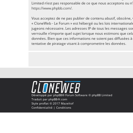
Limited n’est pas responsable de ce que nous acceptons ou n
https://www.phpbb.com/
.
Vous acceptez de ne pas publier de contenu abusif, obscène, v
« CloneWeb - Le Forum » est hébergé ou les lois international
jugeons nécessaire. Les adresses IP de tous les messages so
verrouille n’importe quel sujet lorsque nous estimons que ce
données. Bien que ces informations ne soient pas diffusées 
tentative de piratage visant à compromettre les données.
Développé par
phpBB
® Forum Software © phpBB Limited
Traduit par
phpBB-fr.com
Style
proflat
© 2017
Mazeltof
Confidentialité
|
Conditions