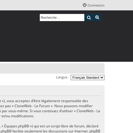
Connexion
Rechercher
Recherche avancé
Langue :
et »), vous acceptez d’être légalement responsable des
ilisez pas « CloneWeb - Le Forum ». Nous pouvons modifier
ci par vous-même. Si vous continuez d’utiliser « CloneWeb - Le
 et/ou modifications.
 « Équipes phpBB ») qui est un script libre de forum, déclaré
el phpBB facilite seulement les discussions sur Internet. phpBB