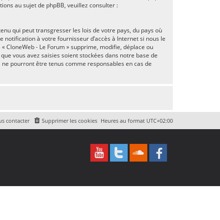
ns au sujet de phpBB, veuillez consulter :
enu qui peut transgresser les lois de votre pays, du pays où
otification à votre fournisseur d’accès à Internet si nous le
e « CloneWeb - Le Forum » supprime, modifie, déplace ou
 que vous avez saisies soient stockées dans notre base de
BB ne pourront être tenus comme responsables en cas de
s contacter
Supprimer les cookies
Heures au format
UTC+02:00