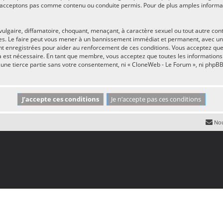
’acceptons pas comme contenu ou conduite permis. Pour de plus amples informatio
ulgaire, diffamatoire, choquant, menaçant, à caractère sexuel ou tout autre cont
es. Le faire peut vous mener à un bannissement immédiat et permanent, avec une n
nt enregistrées pour aider au renforcement de ces conditions. Vous acceptez qu
la est nécessaire. En tant que membre, vous acceptez que toutes les informations
à une tierce partie sans votre consentement, ni « CloneWeb - Le Forum », ni php
Nou