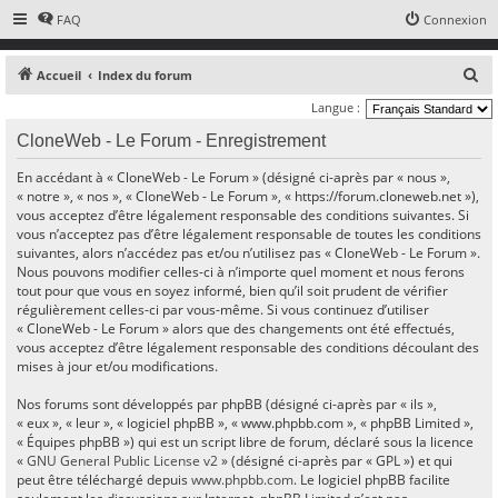
FAQ
Connexion
R
Accueil
Index du forum
e
Langue :
c
CloneWeb - Le Forum - Enregistrement
h
En accédant à « CloneWeb - Le Forum » (désigné ci-après par « nous »,
e
« notre », « nos », « CloneWeb - Le Forum », « https://forum.cloneweb.net »),
r
vous acceptez d’être légalement responsable des conditions suivantes. Si
vous n’acceptez pas d’être légalement responsable de toutes les conditions
c
suivantes, alors n’accédez pas et/ou n’utilisez pas « CloneWeb - Le Forum ».
h
Nous pouvons modifier celles-ci à n’importe quel moment et nous ferons
e
tout pour que vous en soyez informé, bien qu’il soit prudent de vérifier
régulièrement celles-ci par vous-même. Si vous continuez d’utiliser
r
« CloneWeb - Le Forum » alors que des changements ont été effectués,
vous acceptez d’être légalement responsable des conditions découlant des
mises à jour et/ou modifications.
Nos forums sont développés par phpBB (désigné ci-après par « ils »,
« eux », « leur », « logiciel phpBB », « www.phpbb.com », « phpBB Limited »,
« Équipes phpBB ») qui est un script libre de forum, déclaré sous la licence
«
GNU General Public License v2
» (désigné ci-après par « GPL ») et qui
peut être téléchargé depuis
www.phpbb.com
. Le logiciel phpBB facilite