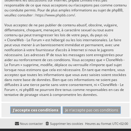
seulement les discussions sur Internet. phpBB Limited n’est pas
responsable de ce que nous acceptons ou n’acceptons pas comme contenu
ou conduite permis. Pour de plus amples informations au sujet de phpBB,
veuillez consulter :
https://www.phpbb.com/
.
Vous acceptez de ne pas publier de contenu abusif, obscène, vulgaire,
diffamatoire, choquant, menaçant, à caractère sexuel ou tout autre
contenu qui peut transgresser les lois de votre pays, du pays où
« CloneWeb - Le Forum » est hébergé ou les lois internationales. Le faire
peut vous mener à un bannissement immédiat et permanent, avec une
notification à votre fournisseur d’accès à Internet si nous le jugeons
nécessaire. Les adresses IP de tous les messages sont enregistrées pour
aider au renforcement de ces conditions. Vous acceptez que « CloneWeb -
Le Forum » supprime, modifie, déplace ou verrouille n’importe quel sujet
lorsque nous estimons que cela est nécessaire. En tant que membre, vous
acceptez que toutes les informations que vous avez saisies soient stockées
dans notre base de données. Bien que ces informations ne soient pas
diffusées à une tierce partie sans votre consentement, ni « CloneWeb - Le
Forum », ni phpBB ne pourront être tenus comme responsables en cas de
tentative de piratage visant à compromettre les données.
Nous contacter
Supprimer les cookies
Heures au format
UTC+02:00