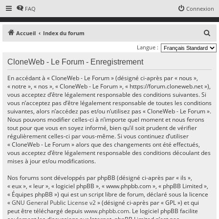
FAQ
Connexion
R
Accueil
Index du forum
e
Langue :
c
CloneWeb - Le Forum - Enregistrement
h
En accédant à « CloneWeb - Le Forum » (désigné ci-après par « nous »,
e
« notre », « nos », « CloneWeb - Le Forum », « https://forum.cloneweb.net »),
r
vous acceptez d’être légalement responsable des conditions suivantes. Si
vous n’acceptez pas d’être légalement responsable de toutes les conditions
c
suivantes, alors n’accédez pas et/ou n’utilisez pas « CloneWeb - Le Forum ».
h
Nous pouvons modifier celles-ci à n’importe quel moment et nous ferons
e
tout pour que vous en soyez informé, bien qu’il soit prudent de vérifier
régulièrement celles-ci par vous-même. Si vous continuez d’utiliser
r
« CloneWeb - Le Forum » alors que des changements ont été effectués,
vous acceptez d’être légalement responsable des conditions découlant des
mises à jour et/ou modifications.
Nos forums sont développés par phpBB (désigné ci-après par « ils »,
« eux », « leur », « logiciel phpBB », « www.phpbb.com », « phpBB Limited »,
« Équipes phpBB ») qui est un script libre de forum, déclaré sous la licence
«
GNU General Public License v2
» (désigné ci-après par « GPL ») et qui
peut être téléchargé depuis
www.phpbb.com
. Le logiciel phpBB facilite