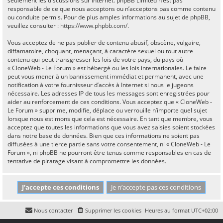
seulement les discussions sur Internet. phpBB Limited n’est pas
responsable de ce que nous acceptons ou n’acceptons pas comme contenu
ou conduite permis. Pour de plus amples informations au sujet de phpBB,
veuillez consulter :
https://www.phpbb.com/
.
Vous acceptez de ne pas publier de contenu abusif, obscène, vulgaire,
diffamatoire, choquant, menaçant, à caractère sexuel ou tout autre
contenu qui peut transgresser les lois de votre pays, du pays où
« CloneWeb - Le Forum » est hébergé ou les lois internationales. Le faire
peut vous mener à un bannissement immédiat et permanent, avec une
notification à votre fournisseur d’accès à Internet si nous le jugeons
nécessaire. Les adresses IP de tous les messages sont enregistrées pour
aider au renforcement de ces conditions. Vous acceptez que « CloneWeb -
Le Forum » supprime, modifie, déplace ou verrouille n’importe quel sujet
lorsque nous estimons que cela est nécessaire. En tant que membre, vous
acceptez que toutes les informations que vous avez saisies soient stockées
dans notre base de données. Bien que ces informations ne soient pas
diffusées à une tierce partie sans votre consentement, ni « CloneWeb - Le
Forum », ni phpBB ne pourront être tenus comme responsables en cas de
tentative de piratage visant à compromettre les données.
Nous contacter
Supprimer les cookies
Heures au format
UTC+02:00