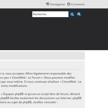
S’enregistrer
Connexion
Rechercher
Recherche avancé
et »), vous acceptez d’être légalement responsable des
ilisez pas « CloneWeb - Le Forum ». Nous pouvons modifier
ci par vous-même. Si vous continuez d’utiliser « CloneWeb - Le
 et/ou modifications.
 « Équipes phpBB ») qui est un script libre de forum, déclaré
el phpBB facilite seulement les discussions sur Internet. phpBB
ns au sujet de phpBB, veuillez consulter :