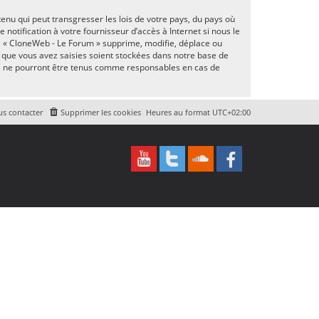
enu qui peut transgresser les lois de votre pays, du pays où
otification à votre fournisseur d’accès à Internet si nous le
e « CloneWeb - Le Forum » supprime, modifie, déplace ou
 que vous avez saisies soient stockées dans notre base de
BB ne pourront être tenus comme responsables en cas de
s contacter
Supprimer les cookies
Heures au format
UTC+02:00