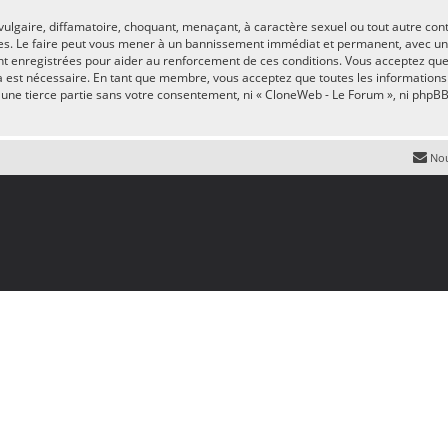
ulgaire, diffamatoire, choquant, menaçant, à caractère sexuel ou tout autre cont
es. Le faire peut vous mener à un bannissement immédiat et permanent, avec une n
nt enregistrées pour aider au renforcement de ces conditions. Vous acceptez qu
la est nécessaire. En tant que membre, vous acceptez que toutes les informations
à une tierce partie sans votre consentement, ni « CloneWeb - Le Forum », ni php
Nou