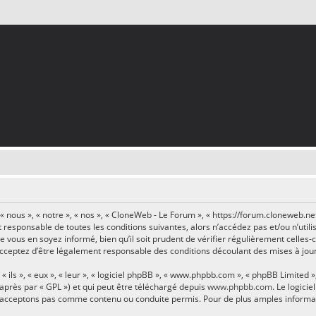
 nous », « notre », « nos », « CloneWeb - Le Forum », « https://forum.cloneweb.n
t responsable de toutes les conditions suivantes, alors n’accédez pas et/ou n’ut
 vous en soyez informé, bien qu’il soit prudent de vérifier régulièrement celles-
ceptez d’être légalement responsable des conditions découlant des mises à jour
ls », « eux », « leur », « logiciel phpBB », « www.phpbb.com », « phpBB Limited »,
-après par « GPL ») et qui peut être téléchargé depuis
www.phpbb.com
. Le logici
’acceptons pas comme contenu ou conduite permis. Pour de plus amples informatio