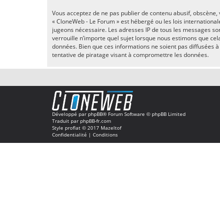
Vous acceptez de ne pas publier de contenu abusif, obscène, v
« CloneWeb - Le Forum » est hébergé ou les lois international
jugeons nécessaire. Les adresses IP de tous les messages so
verrouille n’importe quel sujet lorsque nous estimons que ce
données. Bien que ces informations ne soient pas diffusées 
tentative de piratage visant à compromettre les données.
Développé par
phpBB
® Forum Software © phpBB Limited
Traduit par
phpBB-fr.com
Style
proflat
© 2017
Mazeltof
Confidentialité
|
Conditions