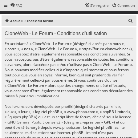
FAQ
S’enregistrer
Connexion
R
Accueil
Index du forum
e
CloneWeb - Le Forum - Conditions d’utilisation
c
h
En accédant à « CloneWeb - Le Forum » (désigné ci-après par « nous »,
« notre », « nos », « CloneWeb - Le Forum », « https://forum.cloneweb.net »),
e
vous acceptez d’être légalement responsable des conditions suivantes. Si
r
vous n’acceptez pas d’être légalement responsable de toutes les conditions
suivantes, alors n’accédez pas et/ou n’utilisez pas « CloneWeb - Le Forum ».
c
Nous pouvons modifier celles-ci à n’importe quel moment et nous ferons
h
tout pour que vous en soyez informé, bien qu’il soit prudent de vérifier
e
régulièrement celles-ci par vous-même. Si vous continuez d’utiliser
« CloneWeb - Le Forum » alors que des changements ont été effectués,
r
vous acceptez d’être légalement responsable des conditions découlant des
mises à jour et/ou modifications.
Nos forums sont développés par phpBB (désigné ci-après par « ils »,
« eux », « leur », « logiciel phpBB », « www.phpbb.com », « phpBB Limited »,
« Équipes phpBB ») qui est un script libre de forum, déclaré sous la licence
«
GNU General Public License v2
» (désigné ci-après par « GPL ») et qui
peut être téléchargé depuis
www.phpbb.com
. Le logiciel phpBB facilite
seulement les discussions sur Internet. phpBB Limited n’est pas
responsable de ce que nous acceptons ou n’acceptons pas comme contenu