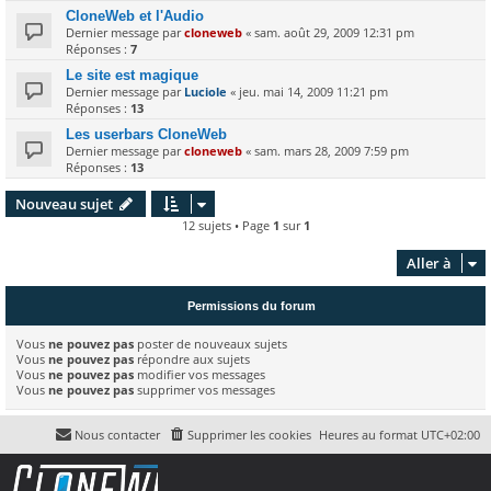
CloneWeb et l'Audio
Dernier message par
cloneweb
«
sam. août 29, 2009 12:31 pm
Réponses :
7
Le site est magique
Dernier message par
Luciole
«
jeu. mai 14, 2009 11:21 pm
Réponses :
13
Les userbars CloneWeb
Dernier message par
cloneweb
«
sam. mars 28, 2009 7:59 pm
Réponses :
13
Nouveau sujet
12 sujets • Page
1
sur
1
Aller à
Permissions du forum
Vous
ne pouvez pas
poster de nouveaux sujets
Vous
ne pouvez pas
répondre aux sujets
Vous
ne pouvez pas
modifier vos messages
Vous
ne pouvez pas
supprimer vos messages
Nous contacter
Supprimer les cookies
Heures au format
UTC+02:00