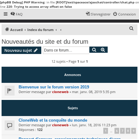
[phpBB Debug] PHP Warning
: in file
[ROOT]/ext/spaceace/ajaxchat/controller/chat.php
on
line
220
:
Trying to access array offset on false
FAQ
S’enregistrer
Connexion
R
Accueil
Index du forum
e
Nouveautés du site et du forum
c
Rechercher
Recherche avanc
Nouveau sujet
h
e
12 sujets • Page
1
sur
1
r
c
Annonces
h
Bienvenue sur le forum version 2019
e
Dernier message par
cloneweb
«
mar. janv. 08, 2019 5:35 pm
r
Sujets
CloneWeb et la conquête du monde
Dernier message par
cloneweb
«
lun. janv. 18, 2016 11:23 pm
Réponses :
122
1
6
7
8
9
…