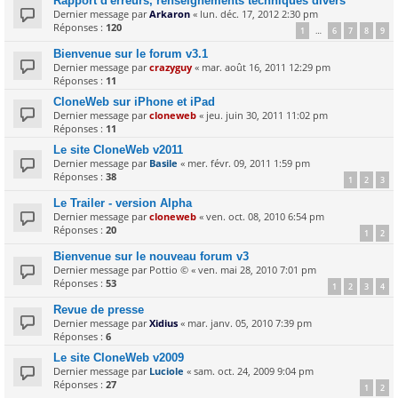
Rapport d'erreurs, renseignements techniques divers
Dernier message par
Arkaron
«
lun. déc. 17, 2012 2:30 pm
Réponses :
120
1
6
7
8
9
…
Bienvenue sur le forum v3.1
Dernier message par
crazyguy
«
mar. août 16, 2011 12:29 pm
Réponses :
11
CloneWeb sur iPhone et iPad
Dernier message par
cloneweb
«
jeu. juin 30, 2011 11:02 pm
Réponses :
11
Le site CloneWeb v2011
Dernier message par
Basile
«
mer. févr. 09, 2011 1:59 pm
Réponses :
38
1
2
3
Le Trailer - version Alpha
Dernier message par
cloneweb
«
ven. oct. 08, 2010 6:54 pm
Réponses :
20
1
2
Bienvenue sur le nouveau forum v3
Dernier message par
Pottio ©
«
ven. mai 28, 2010 7:01 pm
Réponses :
53
1
2
3
4
Revue de presse
Dernier message par
Xidius
«
mar. janv. 05, 2010 7:39 pm
Réponses :
6
Le site CloneWeb v2009
Dernier message par
Luciole
«
sam. oct. 24, 2009 9:04 pm
Réponses :
27
1
2