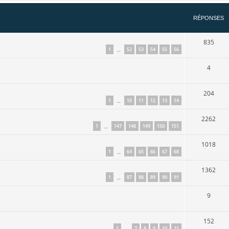
RÉPONSES
835
1
52
53
54
55
56
…
4
204
1
10
11
12
13
14
…
2262
1
147
148
149
150
151
…
1018
1
64
65
66
67
68
…
1362
1
87
88
89
90
91
…
9
152
1
7
8
9
10
11
…