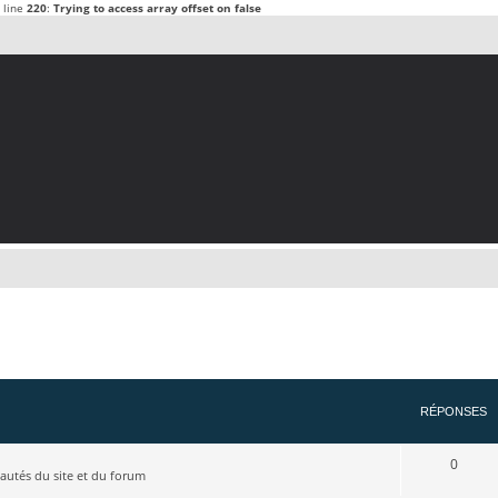
 line
220
:
Trying to access array offset on false
cher
cherche avancée
RÉPONSES
0
utés du site et du forum