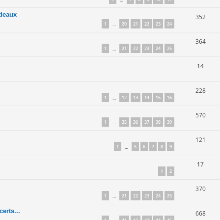
adeaux
352
1
20
21
22
23
24
…
364
1
21
22
23
24
25
…
14
228
1
12
13
14
15
16
…
570
1
35
36
37
38
39
…
121
1
5
6
7
8
9
…
17
1
2
370
1
21
22
23
24
25
…
erts...
668