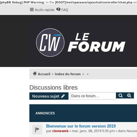
[phpBB Debug] PHP Warning
: in file
[ROOT]/ext/spaceace/ajaxchat/controller/chat.php
on
Accès rapide
FAQ
Accueil
Index du forum
Discussions libres
Recher
Re
Nouveau sujet
ANNONCES
Bienvenue sur le forum version 2019
par
cloneweb
» mar. janv. 08, 2019 5:35 pm » dans
Nouvea