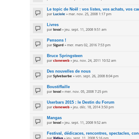
Le topic de Noël : vos listes, vos achats, vos c
par
Luciole
» mar. nov. 25, 2008 1:17 pm
Livres
par
loval
» jeu. sept. 11, 2008 9:51 am
Pensons !
par
Sigurd
» mer. mars 02, 2016 7:53 pm
Bruce Springsteen
par
cloneweb
» jeu. nov. 24, 2011 10:52 am
Des nouvelles de nous
par
Sylvebarbe
» ven. sept. 26, 2008 8:04 pm
Boustiffaille
par
loval
» mer. nov. 05, 2008 7:25 pm
Userbars 2015 : le Destin du Forum
par
cloneweb
» jeu. déc. 18, 2014 3:50 pm
Mangas
par
loval
» jeu. sept. 11, 2008 9:52 am
Festival, dédicaces, rencontres, spectacles, conc
par
Xidius
» jeu. sept. 11, 2008 5:16 pm