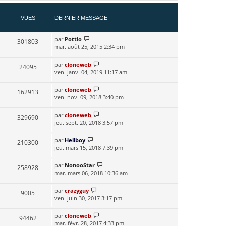
VUES
DERNIER MESSAGE
par
Pottio
301803
mar. août 25, 2015 2:34 pm
par
cloneweb
24095
ven. janv. 04, 2019 11:17 am
par
cloneweb
162913
ven. nov. 09, 2018 3:40 pm
par
cloneweb
329690
jeu. sept. 20, 2018 3:57 pm
par
Hellboy
210300
jeu. mars 15, 2018 7:39 pm
par
NonooStar
258928
mar. mars 06, 2018 10:36 am
par
crazyguy
9005
ven. juin 30, 2017 3:17 pm
par
cloneweb
94462
mar. févr. 28, 2017 4:33 pm