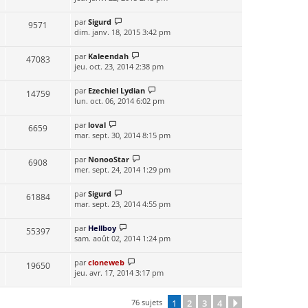
par
Sigurd
9571
dim. janv. 18, 2015 3:42 pm
par
Kaleendah
47083
jeu. oct. 23, 2014 2:38 pm
par
Ezechiel Lydian
14759
lun. oct. 06, 2014 6:02 pm
par
loval
6659
mar. sept. 30, 2014 8:15 pm
par
NonooStar
6908
mer. sept. 24, 2014 1:29 pm
par
Sigurd
61884
mar. sept. 23, 2014 4:55 pm
par
Hellboy
55397
sam. août 02, 2014 1:24 pm
par
cloneweb
19650
jeu. avr. 17, 2014 3:17 pm
76 sujets
1
2
3
4
Suivante