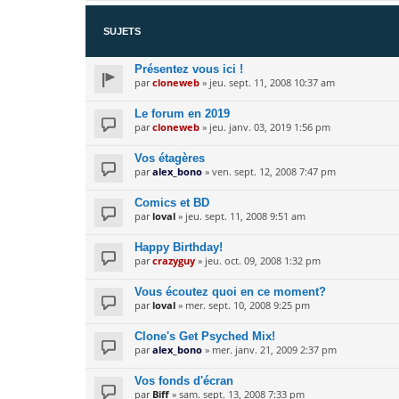
SUJETS
Présentez vous ici !
par
cloneweb
» jeu. sept. 11, 2008 10:37 am
Le forum en 2019
par
cloneweb
» jeu. janv. 03, 2019 1:56 pm
Vos étagères
par
alex_bono
» ven. sept. 12, 2008 7:47 pm
Comics et BD
par
loval
» jeu. sept. 11, 2008 9:51 am
Happy Birthday!
par
crazyguy
» jeu. oct. 09, 2008 1:32 pm
Vous écoutez quoi en ce moment?
par
loval
» mer. sept. 10, 2008 9:25 pm
Clone's Get Psyched Mix!
par
alex_bono
» mer. janv. 21, 2009 2:37 pm
Vos fonds d'écran
par
Biff
» sam. sept. 13, 2008 7:33 pm