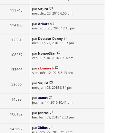
par
Sigurd
111748
mer. déc. 28, 2016 6:50 pm
par
Arkaron
114100
mar. août 23, 2016 12:15 pm
par
Docteur Danny
12381
mer. juin 22, 2016 11:53 pm
par
NonooStar
108257
ven. juin 10, 2016 12:14 am
par
cloneweb
133606
sam. déc. 12, 2015 3:13 pm
par
Sigurd
58690
mer. juin 03, 2015 8:34 pm
par
Xidius
14598
jeu. mai 14, 2015 10:41 pm
par
Jehros
106182
lun. févr. 09, 2015 12:33 pm
par
Xidius
143692
jeu. janv. 22, 2015 2:13 pm