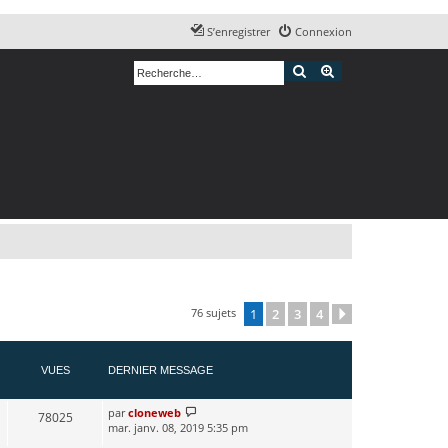
S’enregistrer
Connexion
Rechercher
Recherche avancé
76 sujets
1
2
3
4
Suivante
VUES
DERNIER MESSAGE
par
cloneweb
78025
mar. janv. 08, 2019 5:35 pm