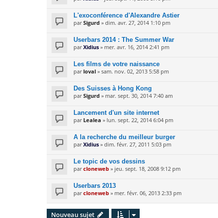
L'exoconférence d'Alexandre Astier
par
Sigurd
» dim. avr. 27, 2014 1:10 pm
Userbars 2014 : The Summer War
par
Xidius
» mer. avr. 16, 2014 2:41 pm
Les films de votre naissance
par
loval
» sam. nov. 02, 2013 5:58 pm
Des Suisses à Hong Kong
par
Sigurd
» mar. sept. 30, 2014 7:40 am
Lancement d'un site internet
par
Lealea
» lun. sept. 22, 2014 6:04 pm
A la recherche du meilleur burger
par
Xidius
» dim. févr. 27, 2011 5:03 pm
Le topic de vos dessins
par
cloneweb
» jeu. sept. 18, 2008 9:12 pm
Userbars 2013
par
cloneweb
» mer. févr. 06, 2013 2:33 pm
Nouveau sujet