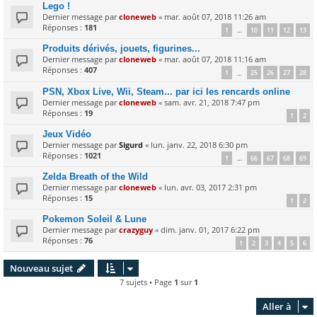
Lego !
Dernier message par
cloneweb
«
mar. août 07, 2018 11:26 am
Réponses :
181
1
10
11
12
13
…
Produits dérivés, jouets, figurines...
Dernier message par
cloneweb
«
mar. août 07, 2018 11:16 am
Réponses :
407
1
25
26
27
28
…
PSN, Xbox Live, Wii, Steam... par ici les rencards online
Dernier message par
cloneweb
«
sam. avr. 21, 2018 7:47 pm
Réponses :
19
1
2
Jeux Vidéo
Dernier message par
Sigurd
«
lun. janv. 22, 2018 6:30 pm
Réponses :
1021
1
66
67
68
69
…
Zelda Breath of the Wild
Dernier message par
cloneweb
«
lun. avr. 03, 2017 2:31 pm
Réponses :
15
1
2
Pokemon Soleil & Lune
Dernier message par
crazyguy
«
dim. janv. 01, 2017 6:22 pm
Réponses :
76
1
2
3
4
5
6
Nouveau sujet
7 sujets • Page
1
sur
1
Aller à