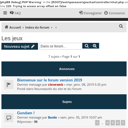
[phpBB Debug] PHP Warning
: in file
[ROOT]/ext/spaceace/ajaxchat/controller/chat.php
on
line
220
:
Trying to access array offset on false
FAQ
S’enregistrer
Connexion
R
Accueil
Index du forum
e
Les jeux
c
Rechercher
Recherche avanc
Nouveau sujet
h
e
7 sujets • Page
1
sur
1
r
c
Annonces
h
Bienvenue sur le forum version 2019
e
Dernier message par
cloneweb
«
mar. janv. 08, 2019 5:35 pm
Posté dans
Nouveautés du site et du forum
r
Sujets
Gundam !
Dernier message par
Basile
«
sam. janv. 05, 2019 10:07 am
Réponses :
98
1
4
5
6
7
…