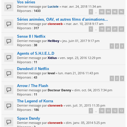
Vos séries
Dernier message par
Luciole
«
mar. avr. 24, 2018 11:34 am
Réponses :
1433
1
93
94
95
96
…
Séries animées, OAV, et autres films d'animations...
Dernier message par
cloneweb
«
mar. avr. 10, 2018 9:17 am
Réponses :
317
1
19
20
21
22
…
Sense 8 l Netflix
Dernier message par
Hellboy
«
jeu. juin 01, 2017 9:17 pm
Réponses :
38
1
2
3
Agents of S.H.I.E.L.D
Dernier message par
Xidius
«
ven. sept. 23, 2016 12:29 pm
Réponses :
11
Daredevil // Netflix
Dernier message par
loval
«
lun. mars 21, 2016 11:43 pm
Réponses :
43
1
2
3
Arrow / The Flash
Dernier message par
Docteur Danny
«
dim. oct. 04, 2015 7:34 pm
Réponses :
11
The Legend of Korra
Dernier message par
cloneweb
«
ven. juil. 31, 2015 11:35 pm
Réponses :
186
1
10
11
12
13
…
Space Dandy
Dernier message par
cloneweb
«
dim. janv. 05, 2014 5:25 pm
Réponses :
2