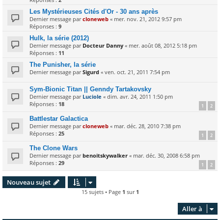
Les Mystérieuses Cités d'Or - 30 ans après
Dernier message par
cloneweb
«
mer. nov. 21, 2012 9:57 pm
Réponses :
9
Hulk, la série (2012)
Dernier message par
Docteur Danny
«
mer. août 08, 2012 5:18 pm
Réponses :
11
The Punisher, la série
Dernier message par
Sigurd
«
ven. oct. 21, 2011 7:54 pm
Sym-Bionic Titan || Genndy Tartakovsky
Dernier message par
Luciole
«
dim. avr. 24, 2011 1:50 pm
Réponses :
18
1
2
Battlestar Galactica
Dernier message par
cloneweb
«
mar. déc. 28, 2010 7:38 pm
Réponses :
25
1
2
The Clone Wars
Dernier message par
benoitskywalker
«
mar. déc. 30, 2008 6:58 pm
Réponses :
29
1
2
Nouveau sujet
15 sujets • Page
1
sur
1
Aller à