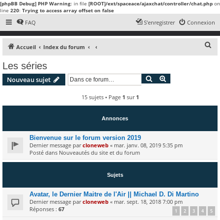
[phpBB Debug] PHP Warning
: in file
[ROOT]/ext/spaceace/ajaxchat/controller/chat.php
on
line
220
:
Trying to access array offset on false
FAQ
S’enregistrer
Connexion
R
Accueil
Index du forum
e
Les séries
c
Rechercher
Recherche avanc
Nouveau sujet
h
e
15 sujets • Page
1
sur
1
r
c
Annonces
h
Bienvenue sur le forum version 2019
e
Dernier message par
cloneweb
«
mar. janv. 08, 2019 5:35 pm
Posté dans
Nouveautés du site et du forum
r
Sujets
Avatar, le Dernier Maitre de l'Air || Michael D. Di Martino
Dernier message par
cloneweb
«
mar. sept. 18, 2018 7:00 pm
Réponses :
67
1
2
3
4
5