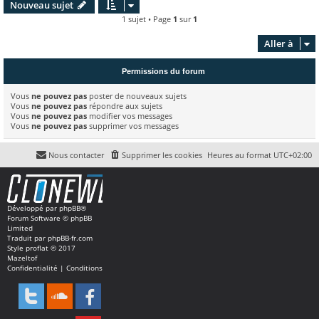
Nouveau sujet
1 sujet • Page
1
sur
1
Aller à
Permissions du forum
Vous
ne pouvez pas
poster de nouveaux sujets
Vous
ne pouvez pas
répondre aux sujets
Vous
ne pouvez pas
modifier vos messages
Vous
ne pouvez pas
supprimer vos messages
Nous contacter
Supprimer les cookies
Heures au format
UTC+02:00
Développé par
phpBB
®
Forum Software © phpBB
Limited
Traduit par
phpBB-fr.com
Style
proflat
© 2017
Mazeltof
Confidentialité
|
Conditions