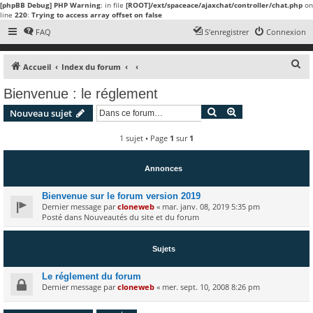
[phpBB Debug] PHP Warning
: in file
[ROOT]/ext/spaceace/ajaxchat/controller/chat.php
on
line
220
:
Trying to access array offset on false
FAQ
S’enregistrer
Connexion
R
Accueil
Index du forum
e
Bienvenue : le réglement
c
Rechercher
Recherche avanc
Nouveau sujet
h
e
1 sujet • Page
1
sur
1
r
c
Annonces
h
Bienvenue sur le forum version 2019
e
Dernier message par
cloneweb
«
mar. janv. 08, 2019 5:35 pm
Posté dans
Nouveautés du site et du forum
r
Sujets
Le réglement du forum
Dernier message par
cloneweb
«
mer. sept. 10, 2008 8:26 pm