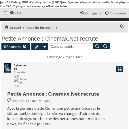
[phpBB Debug] PHP Warning
: in file
[ROOT]/ext/spaceace/ajaxchat/controller/chat.php
on
line
220
:
Trying to access array offset on false
FAQ
S’enregistrer
Connexion
R
Accueil
Index du forum
e
Petite Annonce : Cinemax.Net recrute
c
Rechercher
Recherche 
Répondre
h
e
1 message • Page
1
sur
1
r
Sylvebar
be
c
Chevalier
Jedi
h
e
r
Petite Annonce : Cinemax.Net recrute
M
mar. oct. 13, 2009 7:33 pm
e
s
Avec la permission de Clone, une petite annonce sur le
s
site auquel je participe. Le site va changer d'adresse de
a
g
look et design, on cherche des personnes pour mettre les
e
news, les fiches à jour etc.