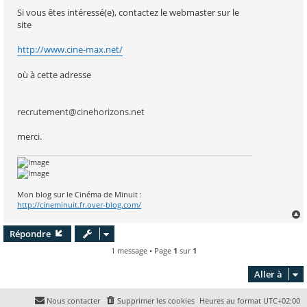
Si vous êtes intéressé(e), contactez le webmaster sur le
site
http://www.cine-max.net/
où à cette adresse
recrutement@cinehorizons.net
merci.
Mon blog sur le Cinéma de Minuit :
http://cineminuit.fr.over-blog.com/
Répondre
t
1 message • Page
1
sur
1
Aller à
Nous contacter
Supprimer les cookies
Heures au format
UTC+02:00