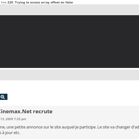
 line
220
:
Trying to access array offset on false
echercher
Recherche avancée
 Cinemax.Net recrute
 13, 2009 7:33 pm
ne, une petite annonce sur le site auquel je participe. Le site va changer d
 à jour etc.