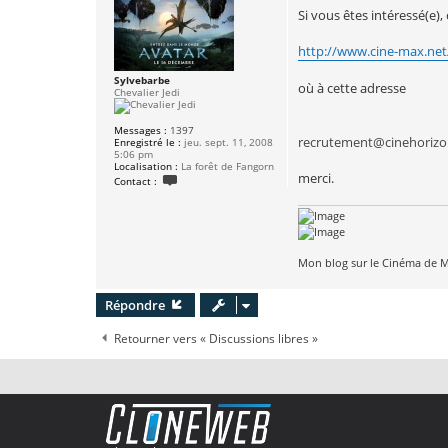
e
Si vous êtes intéressé(e),
http://www.cine-max.net
Sylvebarbe
où à cette adresse
Chevalier Jedi
Messages :
1397
recrutement@cinehorizo
Enregistré le :
jeu. sept. 11, 2008
5:06 pm
Localisation :
La forêt de Fangorn
merci.
C
Contact :
o
n
t
a
c
t
e
Mon blog sur le Cinéma de M
r
S
y
Répondre
l
v
e
Retourner vers « Discussions libres »
b
a
r
b
e