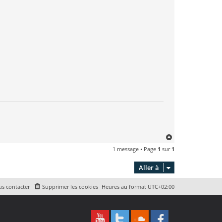
H
a
1 message • Page
1
sur
1
u
t
Aller à
s contacter
Supprimer les cookies
Heures au format
UTC+02:00