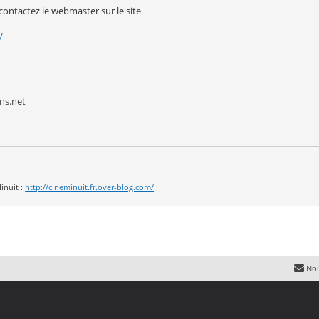
 contactez le webmaster sur le site
/
ns.net
inuit :
http://cineminuit.fr.over-blog.com/
Nou