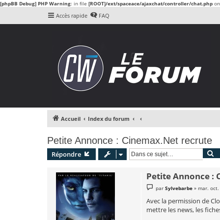
[phpBB Debug] PHP Warning
: in file
[ROOT]/ext/spaceace/ajaxchat/controller/chat.php
on
Accès rapide
FAQ
Accueil
Index du forum
Petite Annonce : Cinemax.Net recrute
R
Répondre
Petite Annonce :
M
par
Sylvebarbe
»
mar. oct.
e
s
Avec la permission de Clo
s
mettre les news, les fiches
a
g