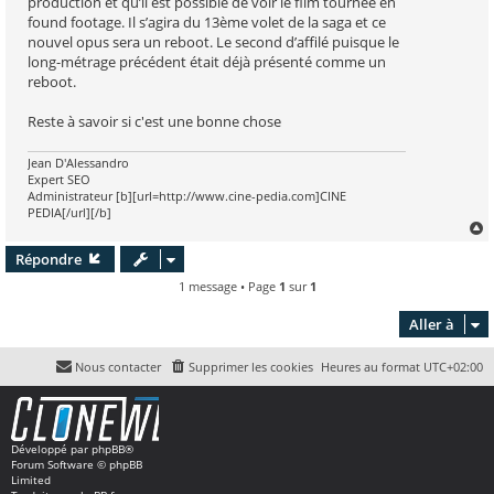
production et qu’il est possible de voir le film tournée en
found footage. Il s’agira du 13ème volet de la saga et ce
nouvel opus sera un reboot. Le second d’affilé puisque le
long-métrage précédent était déjà présenté comme un
reboot.
Reste à savoir si c'est une bonne chose
Jean D'Alessandro
Expert SEO
Administrateur [b][url=http://www.cine-pedia.com]CINE
PEDIA[/url][/b]
Répondre
t
1 message • Page
1
sur
1
Aller à
Nous contacter
Supprimer les cookies
Heures au format
UTC+02:00
Développé par
phpBB
®
Forum Software © phpBB
Limited