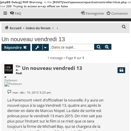
[phpBB Debug] PHP Warning
: in file
[ROOT]/ext/spaceace/ajaxchat/controller/chat.php
on
line
220
:
Trying to access array offset on false
FAQ
S’enregistrer
Connexion
R
Accueil
Index du forum
e
Un nouveau vendredi 13
c
Rechercher
Recherche 
Répondre
h
e
1 message • Page
1
sur
1
r
Cin
Un nouveau vendredi 13
e-
c
Pedi
a
h
Padawan
e
r
M
mar. déc. 10, 2013 3:23 pm
e
s
La Paramount vient d’officialiser la nouvelle, il y aura un
s
nouvel opus à la saga Vendredi 13, quatre ans après le
a
g
dernier en date de Marcus Nispel. La date de sortie est
e
prévue pour le vendredi 13 mars 2015. On n’en sait pas
plus pour l’instant sur le film si ce n’est que ce sera
toujours la firme de Michaël Bay, qui se chargera de la