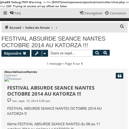
[phpBB Debug] PHP Warning
: in file
[ROOT]/ext/spaceace/ajaxchat/controller/chat.php
on
line
220
:
Trying to access array offset on false
FAQ
S’enregistrer
Connexion
R
Accueil
Index du forum
e
FESTIVAL ABSURDE SEANCE NANTES
c
OCTOBRE 2014 AU KATORZA !!!
h
Rechercher
Recherche 
Répondre
e
r
1 message • Page
1
sur
1
c
AbsurdeSeanceNantes
Padawan
h
e
FESTIVAL ABSURDE SEANCE NANTES
r
OCTOBRE 2014 AU KATORZA !!!
M
lun. sept. 15, 2014 5:05 pm
e
s
FESTIVAL ABSURDE SEANCE NANTES OCTOBRE 2014 AU
s
KATORZA !!!
a
g
e
6ème FESTIVAL ABSURDE SEANCE NANTES du 08 au 11