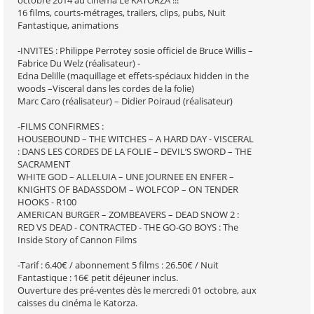
octobre 2014 au cinéma Le KATORZA !!!
16 films, courts-métrages, trailers, clips, pubs, Nuit
Fantastique, animations
-INVITES : Philippe Perrotey sosie officiel de Bruce Willis –
Fabrice Du Welz (réalisateur) -
Edna Delille (maquillage et effets-spéciaux hidden in the
woods –Visceral dans les cordes de la folie)
Marc Caro (réalisateur) – Didier Poiraud (réalisateur)
-FILMS CONFIRMES :
HOUSEBOUND – THE WITCHES – A HARD DAY - VISCERAL
: DANS LES CORDES DE LA FOLIE – DEVIL’S SWORD – THE
SACRAMENT
WHITE GOD – ALLELUIA – UNE JOURNEE EN ENFER –
KNIGHTS OF BADASSDOM – WOLFCOP – ON TENDER
HOOKS - R100
AMERICAN BURGER – ZOMBEAVERS – DEAD SNOW 2 :
RED VS DEAD - CONTRACTED - THE GO-GO BOYS : The
Inside Story of Cannon Films
-Tarif : 6.40€ / abonnement 5 films : 26.50€ / Nuit
Fantastique : 16€ petit déjeuner inclus.
Ouverture des pré-ventes dès le mercredi 01 octobre, aux
caisses du cinéma le Katorza.