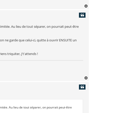
H
a
u
t
limitée. Au lieu de tout séparer, on pourrait peut-être
c on ne garde que celui-ci, quitte à ouvrir ENSUITE un
ens triquiter, j't'attends !
H
a
u
t
imitée. Au lieu de tout séparer, on pourrait peut-être