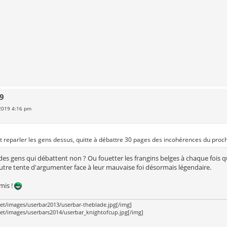
19
 2019 4:16 pm
it reparler les gens dessus, quitte à débattre 30 pages des incohérences du pro
r des gens qui débattent non ? Ou fouetter les frangins belges à chaque fois qu
tre tente d'argumenter face à leur mauvaise foi désormais légendaire.
mis !
t/images/userbar2013/userbar-theblade.jpg[/img]
t/images/userbars2014/userbar_knightofcup.jpg[/img]