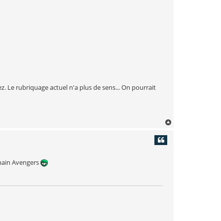
. Le rubriquage actuel n'a plus de sens... On pourrait
H
a
u
t
chain Avengers