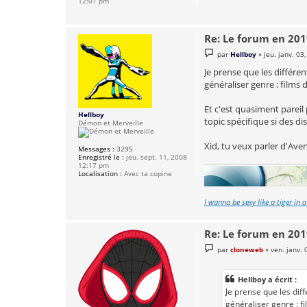
12:01 pm
Re: Le forum en 20
M
par
Hellboy
»
jeu. janv. 03
e
s
Je prense que les différen
s
généraliser genre : films d
a
g
e
Et c'est quasiment pareil 
Hellboy
topic spécifique si des d
Démon et Merveille
Xid, tu veux parler d'Aveng
Messages :
3295
Enregistré le :
jeu. sept. 11, 2008
12:17 pm
Localisation :
Avec ta copine
I wanna be sexy like a tiger in 
Re: Le forum en 20
M
par
cloneweb
»
ven. janv.
e
s
s
Hellboy a écrit :
a
g
Je prense que les diff
e
généraliser genre : fi