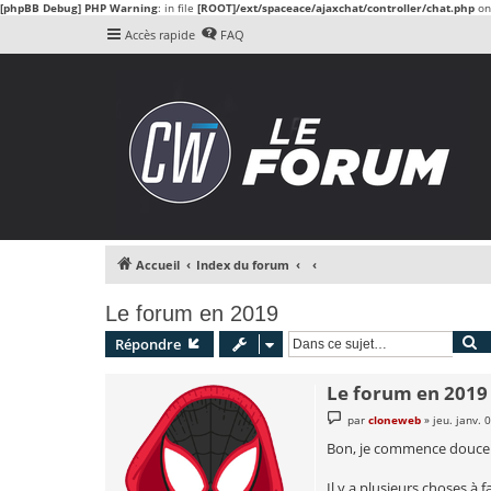
[phpBB Debug] PHP Warning
: in file
[ROOT]/ext/spaceace/ajaxchat/controller/chat.php
on
Accès rapide
FAQ
Accueil
Index du forum
Le forum en 2019
R
Répondre
Le forum en 2019
M
par
cloneweb
»
jeu. janv. 
e
s
Bon, je commence doucem
s
a
g
Il y a plusieurs choses à f