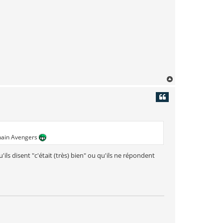
H
a
u
t
chain Avengers
'ils disent "c'était (très) bien" ou qu'ils ne répondent