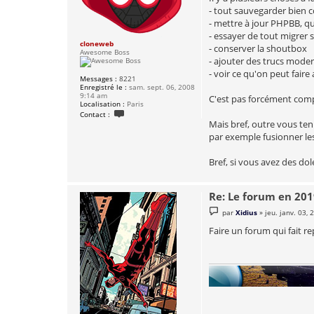
e
- tout sauvegarder bien 
- mettre à jour PHPBB, qui
- essayer de tout migrer s
cloneweb
- conserver la shoutbox
Awesome Boss
- ajouter des trucs moder
- voir ce qu'on peut faire
Messages :
8221
Enregistré le :
sam. sept. 06, 2008
9:14 am
C'est pas forcément comp
Localisation :
Paris
C
Contact :
o
Mais bref, outre vous ten
n
par exemple fusionner les 
t
a
c
Bref, si vous avez des d
t
e
r
c
Re: Le forum en 20
l
o
M
par
Xidius
»
jeu. janv. 03,
n
e
e
s
Faire un forum qui fait r
w
s
e
a
b
g
e