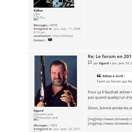
Xidius
L'Elu
Messages :
4978
Enregistré le :
jeu. sept. 11, 2008
5:10 pm
Localisation :
Paris (XVème)
C
Contact :
o
n
t
a
Re: Le forum en 20
c
t
M
par
Sigurd
»
jeu. janv. 03,
e
e
r
s
X
s
i
Xidius a écrit :
a
d
g
Faire un forum qui fa
i
e
u
s
Pour ça il faudrait attire
pas quand quelqu'un d'au
Sinon, bonne année les a
Sigurd
Chevalier Jedi
[img]http://www.cloneweb.ne
[img]http://www.cloneweb.ne
Messages :
1472
Enregistré le :
jeu. sept. 22, 2011