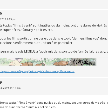
19
, 2019 4:19 pm
ts topics "films à venir" sont inutiles ou du moins, ont une durée de vie très 
e super héros / fantasy / policier, etc.
pour les films sortis : on ne parle que dans le topic "derniers films vus" don
iscussions s'enflamment autour d'un film particulier
ers mais je suis LE SEUL à l'avoir mis dans son top de l'année ! alors vas-y, vi
a Bugatti powered by liquified thoughts about size of the universe.
19
 04, 2019 11:17 am
érents topics "films à venir" sont inutiles ou du moins, ont une durée de vie très l
lms de super héros / fantasy / policier, etc.