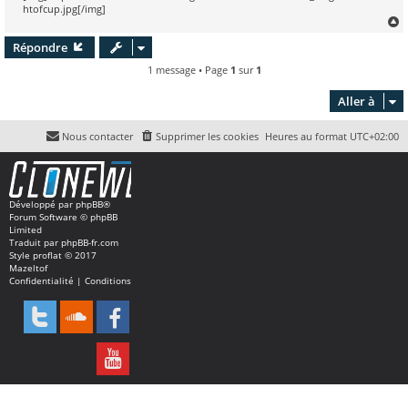
htofcup.jpg[/img]
Répondre
t
1 message • Page
1
sur
1
Aller à
Nous contacter
Supprimer les cookies
Heures au format
UTC+02:00
Développé par
phpBB
®
Forum Software © phpBB
Limited
Traduit par
phpBB-fr.com
Style
proflat
© 2017
Mazeltof
Confidentialité
|
Conditions