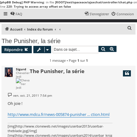
[phpBB Debug] PHP Warning
: in file
[ROOT]/ext/spaceace/ajaxchat/controller/chat.php
on
line
220
:
Trying to access array offset on false
FAQ
S’enregistrer
Connexion
R
Accueil
Index du forum
e
The Punisher, la série
c
Rechercher
Recherche 
Répondre
h
e
1 message • Page
1
sur
1
r
Sigurd
The Punisher, la série
Chevalier
c
Jedi
h
e
M
r
ven. oct. 21, 2011 7:54 pm
e
s
Oh joie !
s
a
g
http://www.mdcu.fr/news-005874-punisher ... ction.html
e
[img]http://www.cloneweb.net/images/userbar2013/userbar-
theblade.jpg[/img]
[img]http://www.cloneweb.net/images/userbars2014/userbar_knig