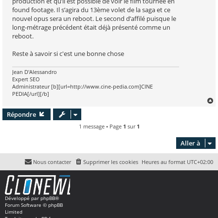
production et qu’il est possible de voir le film tournée en
found footage. Il s’agira du 13ème volet de la saga et ce
nouvel opus sera un reboot. Le second d’affilé puisque le
long-métrage précédent était déjà présenté comme un
reboot.
Reste à savoir si c'est une bonne chose
Jean D'Alessandro
Expert SEO
Administrateur [b][url=http://www.cine-pedia.com]CINE
PEDIA[/url][/b]
Répondre
t
1 message • Page
1
sur
1
Aller à
Nous contacter
Supprimer les cookies
Heures au format
UTC+02:00
Développé par
phpBB
®
Forum Software © phpBB
Limited