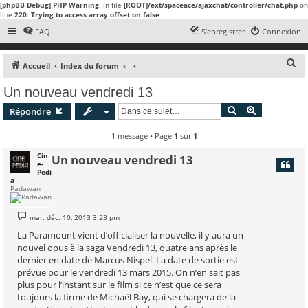
[phpBB Debug] PHP Warning
: in file
[ROOT]/ext/spaceace/ajaxchat/controller/chat.php
on
line
220
:
Trying to access array offset on false
FAQ
S’enregistrer
Connexion
R
Accueil
Index du forum
e
Un nouveau vendredi 13
c
Rechercher
Recherche 
Répondre
h
e
1 message • Page
1
sur
1
r
Cin
Un nouveau vendredi 13
e-
c
Pedi
a
h
Padawan
e
r
M
mar. déc. 10, 2013 3:23 pm
e
s
La Paramount vient d’officialiser la nouvelle, il y aura un
s
nouvel opus à la saga Vendredi 13, quatre ans après le
a
g
dernier en date de Marcus Nispel. La date de sortie est
e
prévue pour le vendredi 13 mars 2015. On n’en sait pas
plus pour l’instant sur le film si ce n’est que ce sera
toujours la firme de Michaël Bay, qui se chargera de la