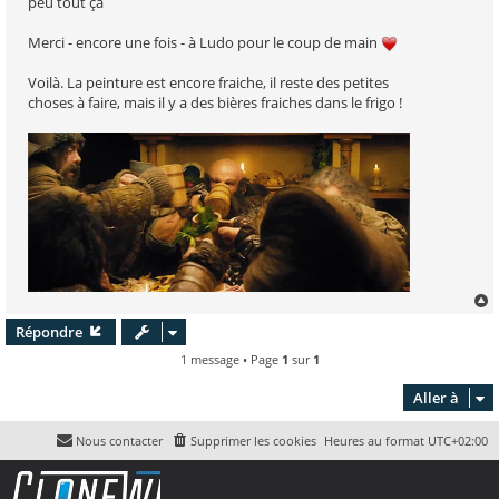
peu tout ça
Merci - encore une fois - à Ludo pour le coup de main
Voilà. La peinture est encore fraiche, il reste des petites
choses à faire, mais il y a des bières fraiches dans le frigo !
Répondre
t
1 message • Page
1
sur
1
Aller à
Nous contacter
Supprimer les cookies
Heures au format
UTC+02:00