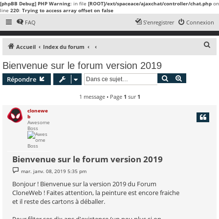
[phpBB Debug] PHP Warning
: in file
[ROOT]/ext/spaceace/ajaxchat/controller/chat.php
on
line
220
:
Trying to access array offset on false
FAQ
S’enregistrer
Connexion
R
Accueil
Index du forum
e
Bienvenue sur le forum version 2019
c
Rechercher
Recherche 
Répondre
h
e
1 message • Page
1
sur
1
r
clonewe
b
c
Awesome
Boss
h
e
r
Bienvenue sur le forum version 2019
M
mar. janv. 08, 2019 5:35 pm
e
s
Bonjour ! Bienvenue sur la version 2019 du Forum
s
CloneWeb ! Faites attention, la peinture est encore fraiche
a
g
et il reste des cartons à déballer.
e