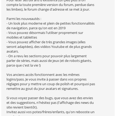
Pour fêter ses dix ans d'existence (un peu plus si on
compte la toute première version du forum, perdue dans
les limbes), le forum change d'adresse et se met à jour.
Parmi les nouveautés :
- Un look plus moderne et plein de petites fonctionnalités
de navigation, parce qu'on est en 2019
- Vous pouvez désormais l'utiliser proprement sur
mobiles et tablettes
- Vous pouvez afficher de très grandes images (elles
seront adaptées), des vidéos Youtube et de plus grands
avatars.
- On a revu les sections pour pouvoir plus largement
parler de séries, mais aussi de jeux (et de robots géants,
parce que c'est la vie !)
Vos anciens accès fonctionnent avec les mêmes
logins/pass. Je vous invite à passer dans vos propres
réglages pour y mettre un coup de polish et pourquoi pas
remettre au gout du jour avatars et signatures.
Si vous voyez passer des bugs, que vous avez des envies
et des suggestions, n'hésitez pas (l'affichage des news du
site revient bientôt).
Invitez aussi vos potes/frères/enfants, qu'on rebooste un